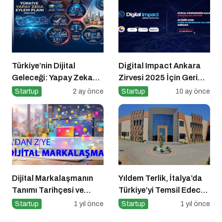
Türkiye’nin Dijital
Digital Impact Ankara
Geleceği: Yapay Zeka
Zirvesi 2025 İçin Geri
Çağında “BİLGE”
Sayım!
Startup
2 ay önce
Startup
10 ay önce
Hamlesi
Dijital Markalaşmanın
Yıldem Terlik, İtalya’da
Tanımı Tarihçesi ve
Türkiye’yi Temsil Edecek
Önemi
Gaziantepli yerli üretici,
Startup
1 yıl önce
Startup
1 yıl önce
Avrupa’nın en prestijli