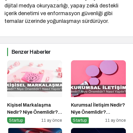
dijital medya okuryazarlığı, yapay zekâ destekli
içerik denetimi ve enformasyon güvenliği gibi
temalar üzerinde yoğunlaşmayı sürdürüyor.
Benzer Haberler
Kişisel Markalaşma
Kurumsal İletişim Nedir?
Nedir? Niye Önemlidir?
Niye Önemlidir?
Kişisel Markalaşma
Kurumsal İletişim Nasıl
Startup
11 ay önce
Startup
11 ay önce
Nasıl Uygulanır?
Yapılır?