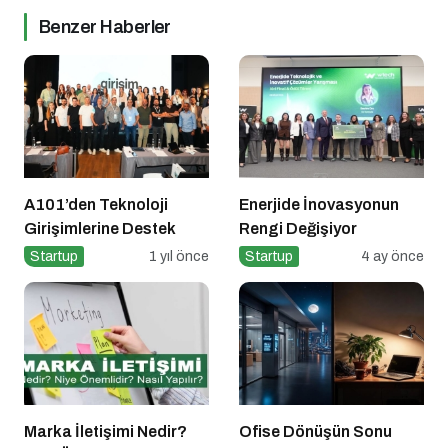
Benzer Haberler
A101’den Teknoloji
Enerjide İnovasyonun
Girişimlerine Destek
Rengi Değişiyor
Startup
1 yıl önce
Startup
4 ay önce
Marka İletişimi Nedir?
Ofise Dönüşün Sonu