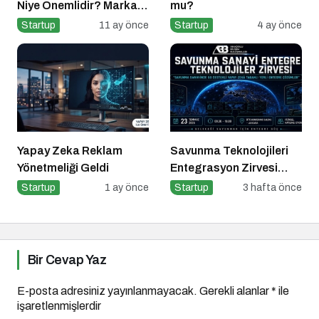
Niye Önemlidir? Marka
mu?
İletişimi Nasıl Yapılır?
Startup
11 ay önce
Startup
4 ay önce
Yapay Zeka Reklam
Savunma Teknolojileri
Yönetmeliği Geldi
Entegrasyon Zirvesi
Ankara’da
Startup
1 ay önce
Startup
3 hafta önce
Gerçekleşecek!
Bir Cevap Yaz
E-posta adresiniz yayınlanmayacak.
Gerekli alanlar
*
ile
işaretlenmişlerdir