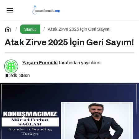
Enformasyon Ekosisteminde Dezenformasyon
ve Çözüm Arayışları
Paylaş
Yorum Yap
Atak Zirve 2025 İçin Geri Sayım!
Startup
Atak Zirve 2025 İçin Geri Sayım!
Yaşam Formülü
tarafından yayınlandı
2dk, 38sn