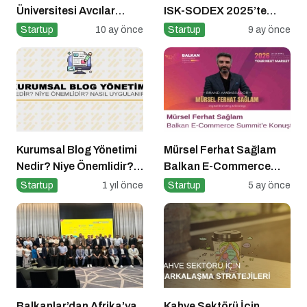
Üniversitesi Avcılar
ISK-SODEX 2025’te
Kampüsü İşletme
İklimlendirme Geleceğini
Startup
10 ay önce
Startup
9 ay önce
Fakültesinde
Sergiledi
Kurumsal Blog Yönetimi
Mürsel Ferhat Sağlam
Nedir? Niye Önemlidir?
Balkan E-Commerce
Kurumsal Blog Yönetimi
Summit’e Konuştu
Startup
1 yıl önce
Startup
5 ay önce
Nasıl Yapılır?
Balkanlar’dan Afrika’ya
Kahve Sektörü İçin