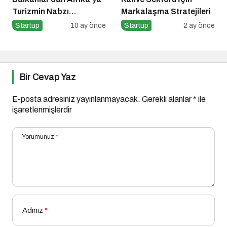
Turizmin Nabzı
Markalaşma Stratejileri
Uzakrota Dubai’de Attı
Startup
10 ay önce
Startup
2 ay önce
Bir Cevap Yaz
E-posta adresiniz yayınlanmayacak.
Gerekli alanlar
*
ile
işaretlenmişlerdir
Yorumunuz
*
Adınız
*