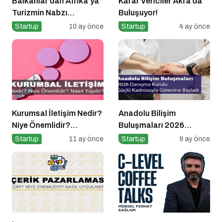
Balkanlar’dan Afrika’ya
Karar Vericiler Akra’da
Turizmin Nabzı
Buluşuyor!
Uzakrota Dubai’de Attı
Startup
10 ay önce
Startup
4 ay önce
Kurumsal İletişim Nedir?
Anadolu Bilişim
Niye Önemlidir?
Buluşmaları 2026
Kurumsal İletişim Nasıl
Danışma Kurulu Güçlü
Startup
11 ay önce
Startup
9 ay önce
Yapılır?
Kadrosuyla Görevine
Başladı