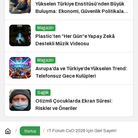
Yükselen Türkiye Enstitüsü’nden Büyük
Buluşma: Ekonomi, Güvenlik Politikaları
ve Hukuk Konferansı
Magazin
Plastic’ten “Her Gün”e Yapay Zekâ
Destekli Müzik Videosu
Magazin
Avrupa’da ve Türkiye’de Yükselen Trend:
Telefonsuz Gece Kulüpleri
Sağlık
Otizmli Çocuklarda Ekran Süresi:
Riskler ve Öneriler
IT Forum CxO 2026 İçin Geri Sayım!
Startup