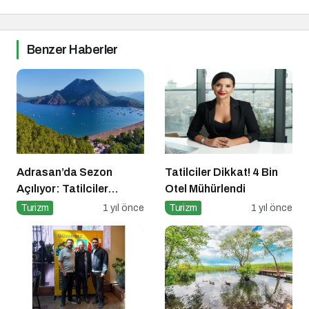
Benzer Haberler
Adrasan’da Sezon
Tatilciler Dikkat! 4 Bin
Açılıyor: Tatilciler
Otel Mühürlendi
Doğayla İç İçe Bir Yaz
Turizm
1 yıl önce
Turizm
1 yıl önce
İçin Hazır