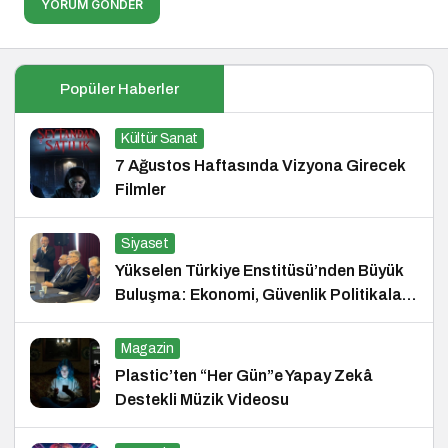
YORUM GÖNDER
Popüler Haberler
Kültür Sanat
7 Ağustos Haftasında Vizyona Girecek
Filmler
Siyaset
Yükselen Türkiye Enstitüsü’nden Büyük
Buluşma: Ekonomi, Güvenlik Politikaları
ve Hukuk Konferansı
Magazin
Plastic’ten “Her Gün”e Yapay Zekâ
Destekli Müzik Videosu