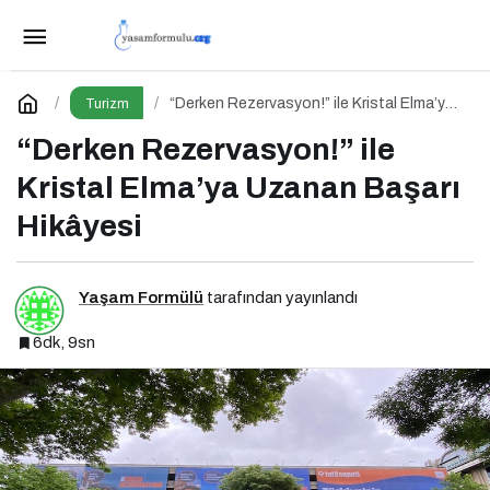
Çocuklarla Seyahatte İngilizceyi Yaşamak
Paylaş
Yorum Yap
“Derken Rezervasyon!” ile Kristal Elma’ya
Turizm
Uzanan Başarı Hikâyesi
“Derken Rezervasyon!” ile
Kristal Elma’ya Uzanan Başarı
Hikâyesi
Yaşam Formülü
tarafından yayınlandı
6dk, 9sn