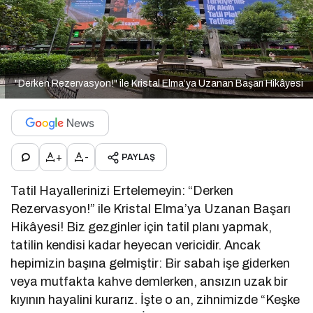
"Derken Rezervasyon!" ile Kristal Elma’ya Uzanan Başarı Hikâyesi
+
-
PAYLAŞ
Tatil Hayallerinizi Ertelemeyin: “Derken
Rezervasyon!” ile Kristal Elma’ya Uzanan Başarı
Hikâyesi! Biz gezginler için tatil planı yapmak,
tatilin kendisi kadar heyecan vericidir. Ancak
hepimizin başına gelmiştir: Bir sabah işe giderken
veya mutfakta kahve demlerken, ansızın uzak bir
kıyının hayalini kurarız. İşte o an, zihnimizde “Keşke