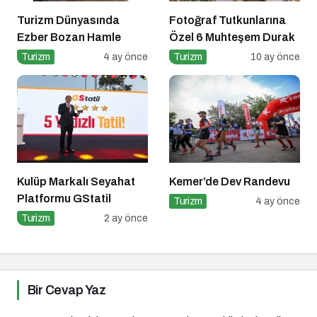
Turizm Dünyasında
Fotoğraf Tutkunlarına
Ezber Bozan Hamle
Özel 6 Muhteşem Durak
Turizm
4 ay önce
Turizm
10 ay önce
Kulüp Markalı Seyahat
Kemer’de Dev Randevu
Platformu GStatil
Turizm
4 ay önce
Turizm
2 ay önce
Bir Cevap Yaz