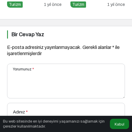
Yoğunluğuna Hazır!
Turizm
1 yıl önce
Turizm
1 yıl önce
Bir Cevap Yaz
E-posta adresiniz yayınlanmayacak.
Gerekli alanlar
*
ile
işaretlenmişlerdir
Yorumunuz
*
Adınız
*
Bu web sitesinde en iyi deneyimi yaşamanızı sağlamak için
Kabul
çerezler kullanılmaktadır.