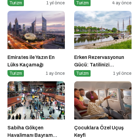
Doğayla İç İçe Bir Yaz
Turizm
1 yıl önce
Turizm
4 ay önce
İçin Hazır
Emirates ile Yazın En
Erken Rezervasyonun
Lüks Kaçamağı
Gücü: Tatilinizi
Planlayın, Avantajları
Turizm
1 ay önce
Turizm
1 yıl önce
Yakalayın!
Sabiha Gökçen
Çocuklara Özel Uçuş
Havalimanı Bayram
Keyfi