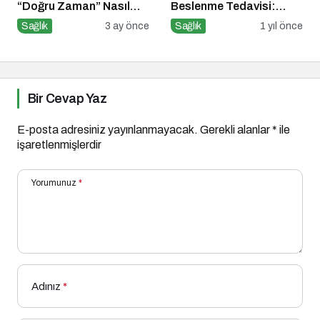
“Doğru Zaman” Nasıl
Beslenme Tedavisi:
Anlaşılır?
Düşük Glisemik İndeksli
Sağlık
3 ay önce
Sağlık
1 yıl önce
Diyetlerin Rolü
Bir Cevap Yaz
E-posta adresiniz yayınlanmayacak.
Gerekli alanlar
*
ile
işaretlenmişlerdir
Yorumunuz
*
Adınız
*