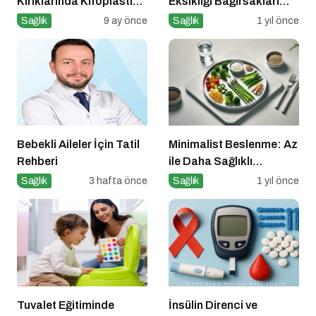
Kırıklarında Kifoplasti
Eksikliği Bağırsakları
Yönteminin Önemi
Nasıl Yavaşlatır?
Sağlık
9 ay önce
Sağlık
1 yıl önce
Bebekli Aileler İçin Tatil
Minimalist Beslenme: Az
Rehberi
ile Daha Sağlıklı
Yaşamak
Sağlık
3 hafta önce
Sağlık
1 yıl önce
Tuvalet Eğitiminde
İnsülin Direnci ve