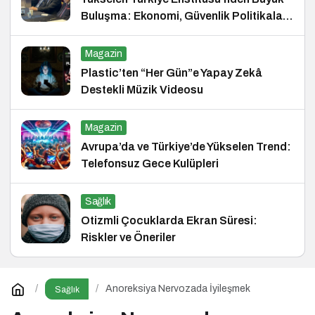
Buluşma: Ekonomi, Güvenlik Politikaları
ve Hukuk Konferansı
Magazin
Plastic’ten “Her Gün”e Yapay Zekâ
Destekli Müzik Videosu
Magazin
Avrupa’da ve Türkiye’de Yükselen Trend:
Telefonsuz Gece Kulüpleri
Sağlık
Otizmli Çocuklarda Ekran Süresi:
Riskler ve Öneriler
Anoreksiya Nervozada İyileşmek
Sağlık