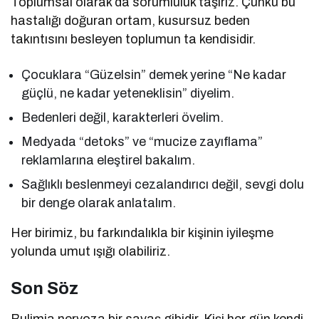
Toplumsal olarak da sorumluluk taşırız. Çünkü bu
hastalığı doğuran ortam, kusursuz beden
takıntısını besleyen toplumun ta kendisidir.
Çocuklara “Güzelsin” demek yerine “Ne kadar
güçlü, ne kadar yeteneklisin” diyelim.
Bedenleri değil, karakterleri övelim.
Medyada “detoks” ve “mucize zayıflama”
reklamlarına eleştirel bakalım.
Sağlıklı beslenmeyi cezalandırıcı değil, sevgi dolu
bir denge olarak anlatalım.
Her birimiz, bu farkındalıkla bir kişinin iyileşme
yolunda umut ışığı olabiliriz.
Son Söz
Bulimia nervoza bir savaş gibidir. Kişi her gün kendi