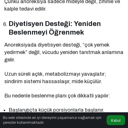
Çünkü anoreksiya sadece mideyle değil, zihinle ve
kalple tedavi edilir.
Diyetisyen Desteği: Yeniden
Beslenmeyi Öğrenmek
Anoreksiyada diyetisyen desteği, “çok yemek
yedirmek” değil, vücudu yeniden tanıtmak anlamına
gelir.
Uzun süreli açlık, metabolizmayı yavaşlatır;
sindirim sistemi hassaslaşır, mide küçülür.
Bu nedenle beslenme planı çok dikkatli yapılır:
Başlangıçta küçük porsiyonlarla başlanır.
Bu web sitesinde en iyi deneyimi yaşamanızı sağlamak için
Vücut yeniden sindirime alıştıkça öğünler yavaş
Kabul
çerezler kullanılmaktadır.
yavaş artırılır.