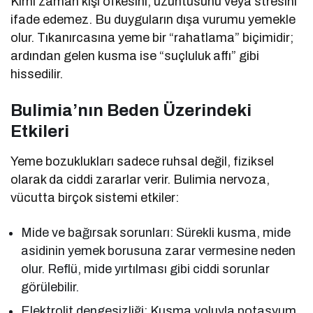
Kimi zaman kişi öfkesini, üzüntüsünü veya stresini
ifade edemez. Bu duyguların dışa vurumu yemekle
olur. Tıkanırcasına yeme bir “rahatlama” biçimidir;
ardından gelen kusma ise “suçluluk affı” gibi
hissedilir.
Bulimia’nın Beden Üzerindeki
Etkileri
Yeme bozuklukları sadece ruhsal değil, fiziksel
olarak da ciddi zararlar verir. Bulimia nervoza,
vücutta birçok sistemi etkiler:
Mide ve bağırsak sorunları: Sürekli kusma, mide
asidinin yemek borusuna zarar vermesine neden
olur. Reflü, mide yırtılması gibi ciddi sorunlar
görülebilir.
Elektrolit dengesizliği: Kusma yoluyla potasyum