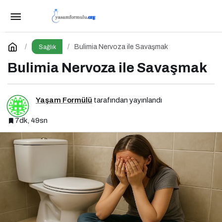
Anoreksiya Nervozada İyileşmek
Paylaş
Yorum Yap
Bulimia Nervoza ile Savaşmak
Sağlık
Bulimia Nervoza ile Savaşmak
Yaşam Formülü
tarafından yayınlandı
7dk, 49sn