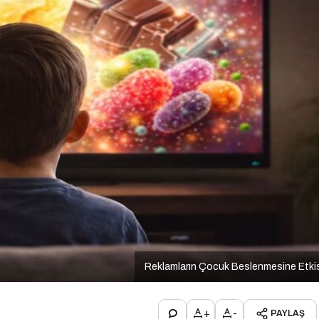
Reklamların Çocuk Beslenmesine Etki
+
-
PAYLAŞ