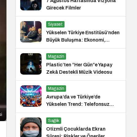
7 Ağustos Haftasında Vizyona
Girecek Filmler
Siyaset
Yükselen Türkiye Enstitüsü’nden
Büyük Buluşma: Ekonomi,
Güvenlik Politikaları ve Hukuk
Konferansı
Magazin
Plastic’ten “Her Gün”e Yapay
Zekâ Destekli Müzik Videosu
Magazin
Avrupa’da ve Türkiye’de
Yükselen Trend: Telefonsuz
Gece Kulüpleri
si
Sağlık
Otizmli Çocuklarda Ekran
Süresi: Riskler ve Öneriler