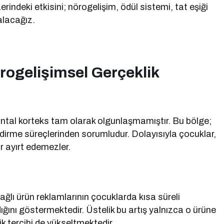
indeki etkisini; nörogelişim, ödül sistemi, tat eşiği
alacağız.
rogelişimsel Gerçeklik
ontal korteks tam olarak olgunlaşmamıştır. Bu bölge;
ndirme süreçlerinden sorumludur. Dolayısıyla çocuklar,
ar ayırt edemezler.
yağlı ürün reklamlarının çocuklarda kısa süreli
ığını göstermektedir. Üstelik bu artış yalnızca o ürüne
ik tercihi de yükseltmektedir.