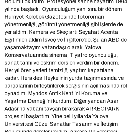
Bölümü okudum. Profesyonel sahne hayatım 1964
yılında başladı. Oyunculuğum yanı sıra bir dönem
Hürriyet Kelebek Gazetesinde fotoroman
yönetmenliği, görüntü yönetmenliği gibi işlerde de
yer aldım. Kamera ve Skeç artı Seyahat Acenta
Eğitimleri aldım İsveç ve İngiltere’de. Şu an ABD de
yaşamaktayım vatandaşı olarak. Yalova
Konservatuarında sinema, Tiyatro oyunculuğu,
sanat tarihi ve eskrim dersleri verdim bir dönem.
Her yıl ören yerleri temizliği yaptım kapatılana
kadar. Herakles Heykelinin yurda taşınmasında ve
parçalarının birleştirilerek sergisinin açılmasında rol
oynadım. Myndos Antik Kenti’ni Koruma ve
Yaşatma Derneği’ni kurdum. Diğer yandan Asar
Adası’na yabani tavşan bırakarak ARKEOPARK
projesini başlattım. Yine belli yıllarda Yalova
Üniversitesi Güzel Sanatlar Tasarım ve İletişim
Bölümünde dersler verdim. Ankara Üniversitesi