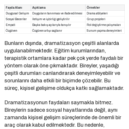
Fayda Alanı
Açıklama
Örnekler
Duygusal Gelişim
Duyguların tanınması ve ifade edilmesi
Drama atölyeleri
Sosyal Beceriler
İletişim ve işbirliği geliştirilir
Grup projeleri
Empati
Başka bakış açılarıyla tanışılır
Rol değiştirme çalışmaları
Özgüven
Özgüven artışı sağlanır
Sunum yapma deneyimleri
Bunların dışında, dramatizasyon çeşitli alanlarda
uygulanabilmektedir. Eğitim kurumlarından,
terapistik ortamlara kadar pek çok yerde faydalı bir
yöntem olarak öne çıkmaktadır. Bireyler, yaşadığı
çeşitli durumları canlandırarak deneyimleyebilir ve
sorunlarını daha etkili bir biçimde çözebilir. Bu
süreç, kişisel gelişime oldukça katkı sağlamaktadır.
Dramatizasyonun faydaları saymakla bitmez.
Bireylerin sadece sosyal hayatlarında değil, aynı
zamanda kişisel gelişim süreçlerinde de önemli bir
araç olarak kabul edilmektedir. Bu nedenle,