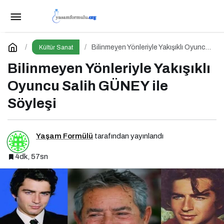
Dramatizasyon Nedir?
Paylaş
Yorum Yap
Bilinmeyen Yönleriyle Yakışıklı Oyuncu
Kültür Sanat
Salih GÜNEY ile Söyleşi
Bilinmeyen Yönleriyle Yakışıklı
Oyuncu Salih GÜNEY ile
Söyleşi
Yaşam Formülü
tarafından yayınlandı
4dk, 57sn