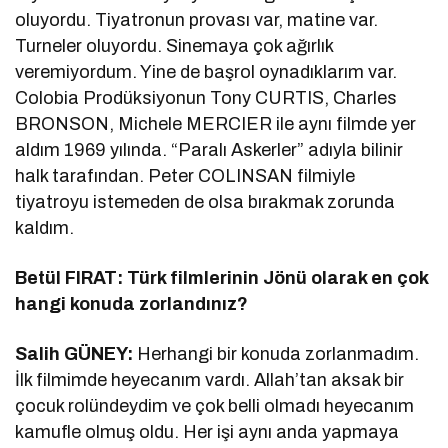
oluyordu. Tiyatronun provası var, matine var.
Turneler oluyordu. Sinemaya çok ağırlık
veremiyordum. Yine de başrol oynadıklarım var.
Colobia Prodüksiyonun Tony CURTIS, Charles
BRONSON, Michele MERCIER ile aynı filmde yer
aldım 1969 yılında. “Paralı Askerler” adıyla bilinir
halk tarafından. Peter COLINSAN filmiyle
tiyatroyu istemeden de olsa bırakmak zorunda
kaldım.
Betül FIRAT: Türk filmlerinin Jönü olarak en çok
hangi konuda zorlandınız?
Salih GÜNEY:
Herhangi bir konuda zorlanmadım.
İlk filmimde heyecanım vardı. Allah’tan aksak bir
çocuk rolündeydim ve çok belli olmadı heyecanım
kamufle olmuş oldu. Her işi aynı anda yapmaya