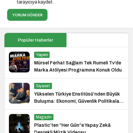
tarayıcıya kaydet.
YORUM GÖNDER
Popüler Haberler
Yaşam
Mürsel Ferhat Sağlam Tek Rumeli Tv’de
Marka Atölyesi Programına Konuk Oldu
Siyaset
Yükselen Türkiye Enstitüsü’nden Büyük
Buluşma: Ekonomi, Güvenlik Politikaları
ve Hukuk Konferansı
Magazin
Plastic’ten “Her Gün”e Yapay Zekâ
Destekli Müzik Videosu