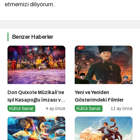
etmemizi diliyorum.
Benzer Haberler
Don Quixote Müzikali’ne
Yeni ve Yeniden
Işıl Kasapoğlu İmzası ve
Gösterimdeki Filmler
Büyük Ödül!
Kültür Sanat
4 ay önce
Kültür Sanat
11 ay önce