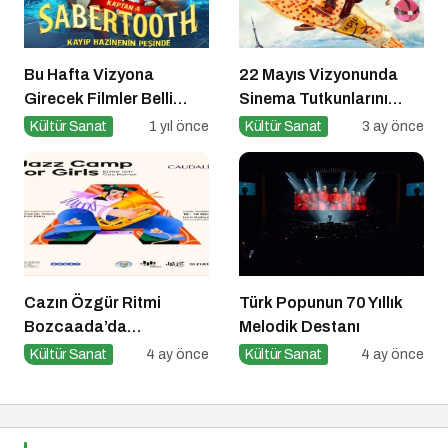
Bu Hafta Vizyona
22 Mayıs Vizyonunda
Girecek Filmler Belli
Sinema Tutkunlarını
Oldu: Sinema Keyfi
Dopdolu Bir Hafta
Kültür Sanat
1 yıl önce
Kültür Sanat
3 ay önce
Paribu Cineverse’te
Bekliyor
Başlıyor!
Cazın Özgür Ritmi
Türk Popunun 70 Yıllık
Bozcaada’da
Melodik Destanı
Yankılanıyor
Kültür Sanat
4 ay önce
Kültür Sanat
4 ay önce