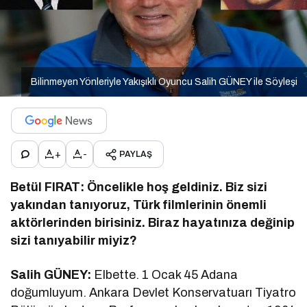
Bilinmeyen Yönleriyle Yakışıklı Oyuncu Salih GÜNEY ile Söyleşi
+
-
PAYLAŞ
Betül FIRAT: Öncelikle hoş geldiniz. Biz sizi
yakından tanıyoruz, Türk filmlerinin önemli
aktörlerinden birisiniz. Biraz hayatınıza değinip
sizi tanıyabilir miyiz?
Salih GÜNEY:
Elbette. 1 Ocak 45 Adana
doğumluyum. Ankara Devlet Konservatuarı Tiyatro