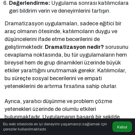
Değerlendirme:
Uygulama sonrası katılımcılara
geri bildirim verin ve deneyimlerini tartışın.
Dramatizasyon uygulamaları, sadece eğitici bir
araç olmanın ötesinde, katılımcıların duygu ve
düşüncelerini ifade etme becerilerini de
geliştirmektedir.
Dramatizasyon nedir?
sorusunu
cevaplama noktasında, bu tür uygulamaların hem
bireysel hem de grup dinamikleri üzerinde büyük
etkiler yarattığını unutmamak gerekir. Katılımcılar,
bu süreçte sosyal becerilerini ve empati
yeteneklerini de artırma fırsatına sahip olurlar.
Ayrıca, yaratıcı düşünme ve problem çözme
yetenekleri üzerinde de olumlu etkileri
bulunmaktadır. Uygulamanın başarılı bir şekilde
sonuçlanması, katılımcıların bu deneyimden ne
Bu web sitesinde en iyi deneyimi yaşamanızı sağlamak için
Kabul
çerezler kullanılmaktadır.
derece faydalandığına bağlıdır. Dolayısıyla,