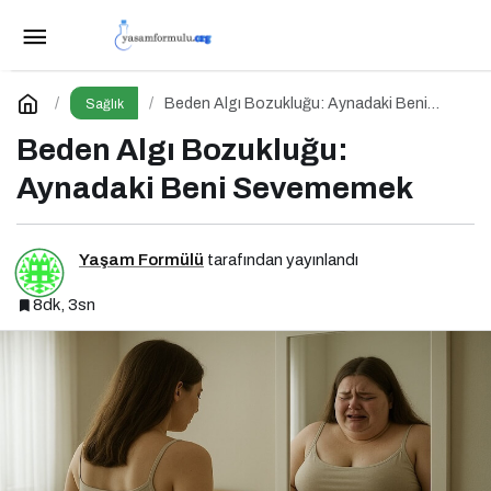
Yeme Bozuklukları
Paylaş
Yorum Yap
Beden Algı Bozukluğu: Aynadaki Beni
Sağlık
Sevememek
Beden Algı Bozukluğu:
Aynadaki Beni Sevememek
Yaşam Formülü
tarafından yayınlandı
8dk, 3sn