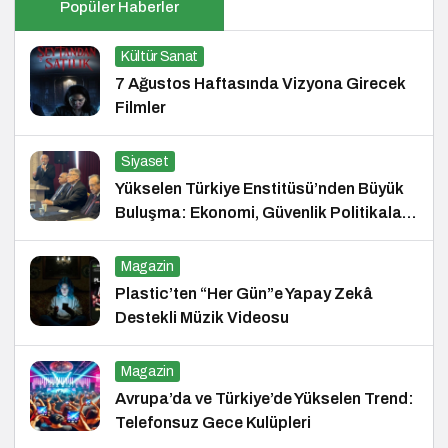
Popüler Haberler
Kültür Sanat
7 Ağustos Haftasında Vizyona Girecek
Filmler
Siyaset
Yükselen Türkiye Enstitüsü’nden Büyük
Buluşma: Ekonomi, Güvenlik Politikaları
ve Hukuk Konferansı
Magazin
Plastic’ten “Her Gün”e Yapay Zekâ
Destekli Müzik Videosu
Magazin
Avrupa’da ve Türkiye’de Yükselen Trend:
Telefonsuz Gece Kulüpleri