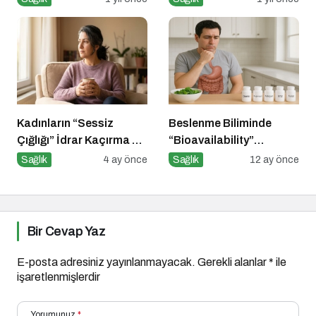
Polifenoller
Kadınların “Sessiz
Beslenme Biliminde
Çığlığı” İdrar Kaçırma Bir
“Bioavailability”
Kader Değil!
Kavramı: Hangi Besin Ne
Sağlık
4 ay önce
Sağlık
12 ay önce
Kadar Emilir?
Bir Cevap Yaz
E-posta adresiniz yayınlanmayacak.
Gerekli alanlar
*
ile
işaretlenmişlerdir
Yorumunuz
*