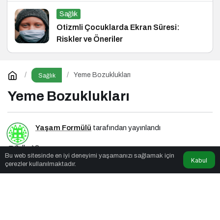
Sağlık
Otizmli Çocuklarda Ekran Süresi:
Riskler ve Öneriler
Yeme Bozuklukları
Sağlık
Yeme Bozuklukları
Yaşam Formülü
tarafından yayınlandı
6dk, 42sn
Bu web sitesinde en iyi deneyimi yaşamanızı sağlamak için
Kabul
çerezler kullanılmaktadır.