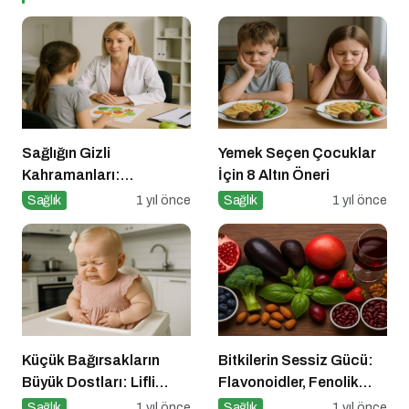
Sağlığın Gizli
Yemek Seçen Çocuklar
Kahramanları:
İçin 8 Altın Öneri
Diyetisyenlerimiz
Sağlık
1 yıl önce
Sağlık
1 yıl önce
Küçük Bağırsakların
Bitkilerin Sessiz Gücü:
Büyük Dostları: Lifli
Flavonoidler, Fenolik
Gıdalar ve Probiyotikler
Asitler ve Diğer
Sağlık
1 yıl önce
Sağlık
1 yıl önce