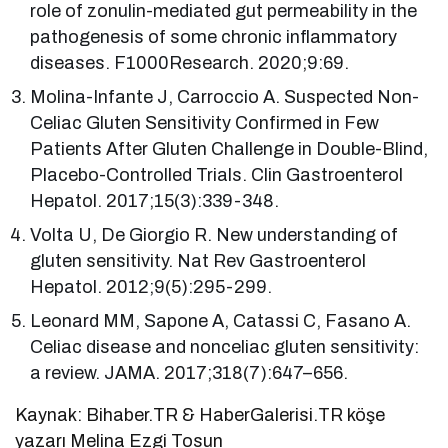
role of zonulin-mediated gut permeability in the
pathogenesis of some chronic inflammatory
diseases. F1000Research. 2020;9:69.
Molina-Infante J, Carroccio A. Suspected Non-
Celiac Gluten Sensitivity Confirmed in Few
Patients After Gluten Challenge in Double-Blind,
Placebo-Controlled Trials. Clin Gastroenterol
Hepatol. 2017;15(3):339-348.
Volta U, De Giorgio R. New understanding of
gluten sensitivity. Nat Rev Gastroenterol
Hepatol. 2012;9(5):295-299.
Leonard MM, Sapone A, Catassi C, Fasano A.
Celiac disease and nonceliac gluten sensitivity:
a review. JAMA. 2017;318(7):647–656.
Kaynak: Bihaber.TR & HaberGalerisi.TR köşe
yazarı Melina Ezgi Tosun