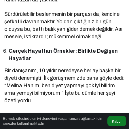
Sürdürülebilir beslenmenin bir parçası da, kendine
şefkatli davranmaktır. Yoldan çıktığınız bir gün
olduysa bu, battı balık yan gider demek değildir. Asıl
mesele, istikrardır; mükemmel olmak değil.
Gerçek Hayattan Örnekler: Birlikte Değişen
Hayatlar
Bir danışanım, 10 yıldır neredeyse her ay başka bir
diyeti denemişti. İlk görüşmemizde bana şöyle dedi:
“Melina Hanım, ben diyet yapmayı çok iyi bilirim
ama yemeyi bilmiyorum.” İşte bu cümle her şeyi
özetliyordu.
Sadece kilo vermek değil, hayata yeniden
Bu web sitesinde en iyi deneyimi yaşamanızı sağlamak için
Kabul
başlamak istedik. Ona yemeği yeniden sevdirdik.
çerezler kullanılmaktadır.