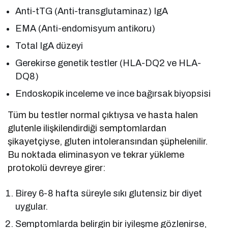
Anti-tTG (Anti-transglutaminaz) IgA
EMA (Anti-endomisyum antikoru)
Total IgA düzeyi
Gerekirse genetik testler (HLA-DQ2 ve HLA-
DQ8)
Endoskopik inceleme ve ince bağırsak biyopsisi
Tüm bu testler normal çıktıysa ve hasta halen
glutenle ilişkilendirdiği semptomlardan
şikayetçiyse, gluten intoleransından şüphelenilir.
Bu noktada eliminasyon ve tekrar yükleme
protokolü devreye girer:
Birey 6-8 hafta süreyle sıkı glutensiz bir diyet
uygular.
Semptomlarda belirgin bir iyileşme gözlenirse,