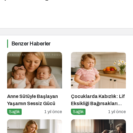
Benzer Haberler
Anne Sütüyle Başlayan
Çocuklarda Kabızlık: Lif
Yaşamın Sessiz Gücü
Eksikliği Bağırsakları
Nasıl Yavaşlatır?
Sağlık
1 yıl önce
Sağlık
1 yıl önce