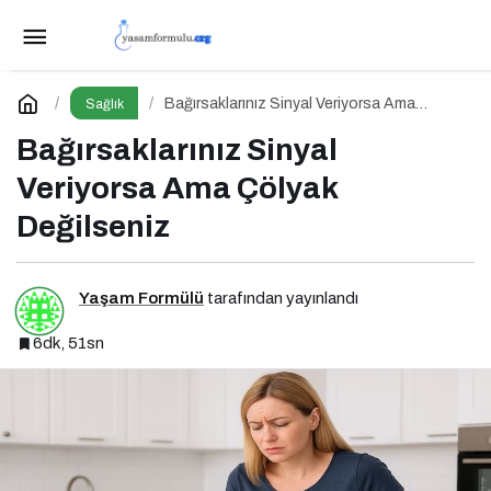
5 Kilo Ver, 10 Geri Al: Nereye Kadar?
Paylaş
Yorum Yap
Bağırsaklarınız Sinyal Veriyorsa Ama
Sağlık
Çölyak Değilseniz
Bağırsaklarınız Sinyal
Veriyorsa Ama Çölyak
Değilseniz
Yaşam Formülü
tarafından yayınlandı
6dk, 51sn