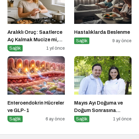
Aralıklı Oruç: Saatlerce
Hastalıklarda Beslenme
Aç Kalmak Mucize mi,
Sağlık
9 ay önce
Geçici Bir Trend Mi?
Sağlık
1 yıl önce
Enteroendokrin Hücreler
Mayıs Ayı Doğuma ve
ve GLP-1
Doğum Sonrasına
Hazırlık Atölyesi
Sağlık
6 ay önce
Sağlık
1 yıl önce