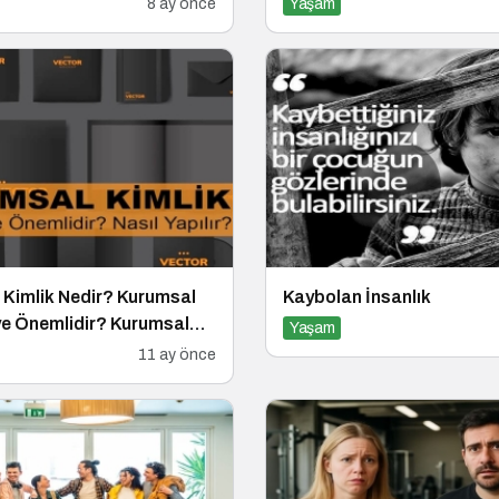
8 ay önce
Yaşam
 Kimlik Nedir? Kurumsal
Kaybolan İnsanlık
ye Önemlidir? Kurumsal
Yaşam
ıl Yapılır?
11 ay önce