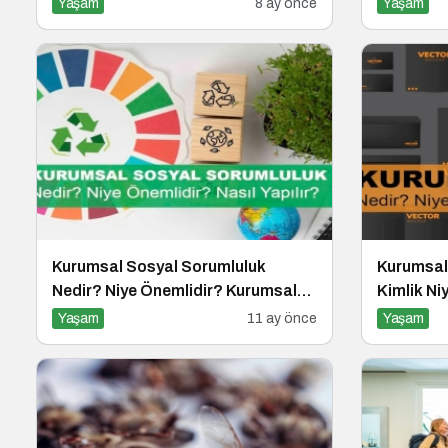
Yaşam
8 ay önce
Yaşam
Kurumsal Sosyal Sorumluluk
Kurumsal
Nedir? Niye Önemlidir? Kurumsal
Kimlik Ni
Sosyal Sorumluluk Nasıl Yapılır?
Kimlik Nas
Yaşam
11 ay önce
Yaşam