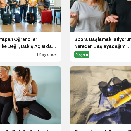
Yapan Öğrenciler:
Spora Başlamak İstiyor
ke Değil, Bakış Açısı da
Nereden Başlayacağımı
Bilmiyorum!
12 ay önce
Yaşam