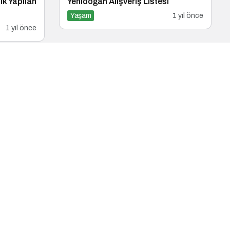
ık Yapılan
Yenidoğan Alışveriş Listesi
Yaşam
1 yıl önce
1 yıl önce
gi ve Yeni
Nesli Tükenen Ulukurtlar 12 Bin Yıl
Sonra Hayata Döndürüldü
1 yıl önce
Yaşam
1 yıl önce