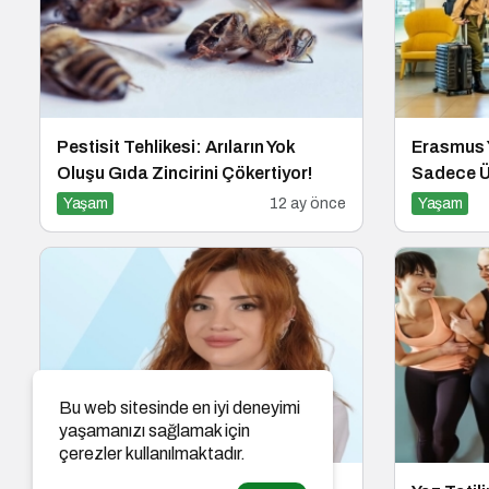
Pestisit Tehlikesi: Arıların Yok
Erasmus 
Oluşu Gıda Zincirini Çökertiyor!
Sadece Ül
Değişiyor
Yaşam
12 ay önce
Yaşam
Bu web sitesinde en iyi deneyimi
yaşamanızı sağlamak için
çerezler kullanılmaktadır.