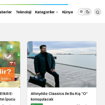
aberler
Teknoloji
Kategoriler
Künye
tkili E-
Altınyıldız Classics ile Bu Kış “O”
ltın İpucu
konuşulacak