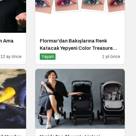
um Ama
Flormar’dan Bakışlarına Renk
Katacak Yepyeni Color Treasure
Maskara Serisi!
12 ay önce
Yaşam
1 yıl önce