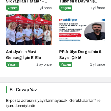
Sık Yapılan Hatalar –
Tüketen 6 Davranış
Yaygın 8 Hata
Biçimi
Yaşam
1 yıl önce
Yaşam
1 yıl önce
Antalya’nın Mavi
PR Atölye Dergisi’nin 9.
Geleceği İçin El Ele
Sayısı Çıktı!
Yaşam
2 ay önce
Yaşam
1 yıl önce
Bir Cevap Yaz
E-posta adresiniz yayınlanmayacak.
Gerekli alanlar
*
ile
işaretlenmişlerdir