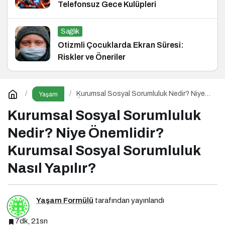
Telefonsuz Gece Kulüpleri
Sağlık
Otizmli Çocuklarda Ekran Süresi:
Riskler ve Öneriler
Kurumsal Sosyal Sorumluluk Nedir? Niye
Yaşam
Önemlidir? Kurumsal Sosyal Sorumluluk
Nasıl Yapılır?
Kurumsal Sosyal Sorumluluk
Nedir? Niye Önemlidir?
Kurumsal Sosyal Sorumluluk
Nasıl Yapılır?
Yaşam Formülü
tarafından yayınlandı
7dk, 21sn