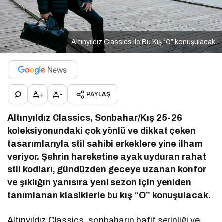
Altınyıldız Classics ile Bu Kış “O” konuşulacak
+
-
PAYLAŞ
Altınyıldız Classics, Sonbahar/Kış 25-26
koleksiyonundaki çok yönlü ve dikkat çeken
tasarımlarıyla stil sahibi erkeklere yine ilham
veriyor. Şehrin hareketine ayak uyduran rahat
stil kodları, gündüzden geceye uzanan konfor
ve şıklığın yanısıra yeni sezon için yeniden
tanımlanan klasiklerle bu kış “O” konuşulacak.
Altınyıldız Classics, sonbaharın hafif serinliği ve