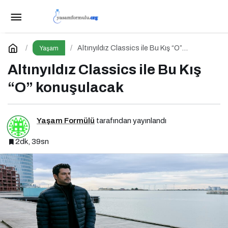
Kurumsal Sosyal Sorumluluk Nedir? Niye
Önemlidir? Kurumsal Sosyal Sorumluluk Nasıl Yapılır?
Paylaş
Yorum Yap
Altınyıldız Classics ile Bu Kış “O”
Yaşam
konuşulacak
Altınyıldız Classics ile Bu Kış
“O” konuşulacak
Yaşam Formülü
tarafından yayınlandı
2dk, 39sn