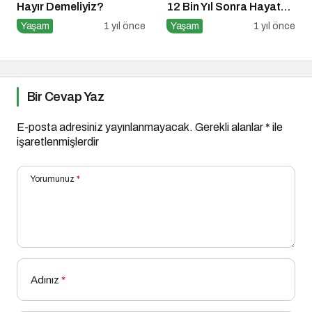
Hayır Demeliyiz?
12 Bin Yıl Sonra Hayata
Döndürüldü
Yaşam
1 yıl önce
Yaşam
1 yıl önce
Bir Cevap Yaz
E-posta adresiniz yayınlanmayacak.
Gerekli alanlar
*
ile
işaretlenmişlerdir
Yorumunuz
*
Adınız
*