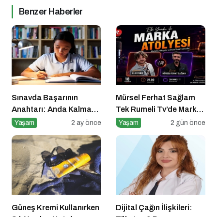
Benzer Haberler
Sınavda Başarının
Mürsel Ferhat Sağlam
Anahtarı: Anda Kalmak
Tek Rumeli Tv’de Marka
ve Duygu Yönetimi
Atölyesi Programına
Yaşam
2 ay önce
Yaşam
2 gün önce
Konuk Oldu
Güneş Kremi Kullanırken
Dijital Çağın İlişkileri: