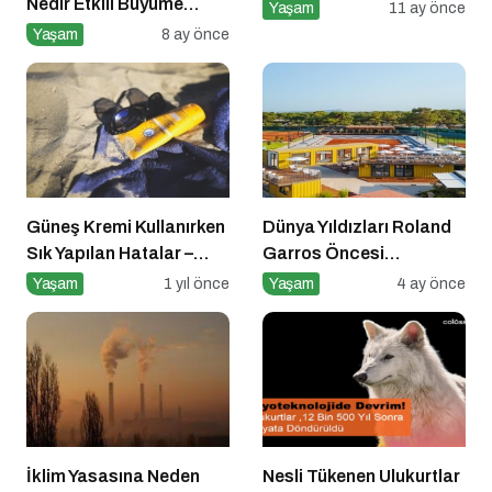
Nedir Etkili Büyüme
Yaşam
11 ay önce
Pazarlaması için 10
Yaşam
8 ay önce
Altın İpucu
Güneş Kremi Kullanırken
Dünya Yıldızları Roland
Sık Yapılan Hatalar –
Garros Öncesi
Yaygın 8 Hata
Antalya’da!
Yaşam
1 yıl önce
Yaşam
4 ay önce
İklim Yasasına Neden
Nesli Tükenen Ulukurtlar