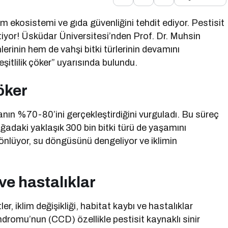
tüm ekosistemi ve gıda güvenliğini tehdit ediyor. Pestisit
rtiyor! Üsküdar Üniversitesi’nden Prof. Dr. Muhsin
erinin hem de vahşi bitki türlerinin devamını
eşitlilik çöker” uyarısında bulundu.
öker
anın %70-80’ini gerçekleştirdiğini vurguladı. Bu süreç
oğadaki yaklaşık 300 bin bitki türü de yaşamını
lüyor, su döngüsünü dengeliyor ve iklimin
 ve hastalıklar
er, iklim değişikliği, habitat kaybı ve hastalıklar
romu’nun (CCD) özellikle pestisit kaynaklı sinir