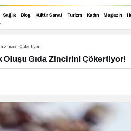
Sağlık
Blog
Kültür Sanat
Turizm
Kadın
Magazin
H
da Zincirini Çökertiyor!
ok Oluşu Gıda Zincirini Çökertiyor!