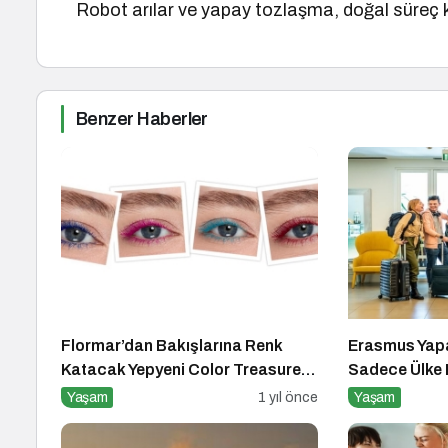
Robot arılar ve yapay tozlaşma, doğal süreç ka
Benzer Haberler
Flormar’dan Bakışlarına Renk
Erasmus Yapa
Katacak Yepyeni Color Treasure
Sadece Ülke D
Maskara Serisi!
Değişiyor
Yaşam
1 yıl önce
Yaşam