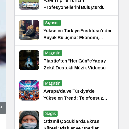
FAM Trip ile Turizm
Profesyonellerini Buluşturdu
Siyaset
Yükselen Türkiye Enstitüsü’nden
Büyük Buluşma: Ekonomi,
Güvenlik Politikaları ve Hukuk
Konferansı
Magazin
Plastic’ten “Her Gün”e Yapay
Zekâ Destekli Müzik Videosu
Magazin
Avrupa’da ve Türkiye’de
Yükselen Trend: Telefonsuz
Gece Kulüpleri
r!
Sağlık
Otizmli Çocuklarda Ekran
Süresi: Riskler ve Öneriler