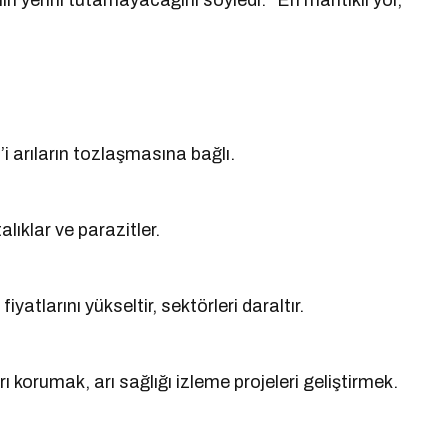
in yerini tutamayacağını söyledi: “En mantıklı yol,
’i arıların tozlaşmasına bağlı.
alıklar ve parazitler.
iyatlarını yükseltir, sektörleri daraltır.
ı korumak, arı sağlığı izleme projeleri geliştirmek.