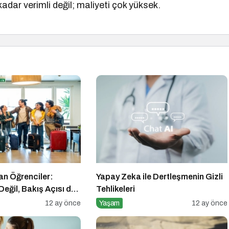
dar verimli değil; maliyeti çok yüksek.
n Öğrenciler:
Yapay Zeka ile Dertleşmenin Gizli
eğil, Bakış Açısı da
Tehlikeleri
12 ay önce
Yaşam
12 ay önce