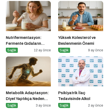
Nutrifermentasyon:
Yüksek Kolesterol ve
Fermente Gıdaların
Beslenmenin Önemi
Beslenmedeki Yeri ve
Sağlık
12 ay önce
Sağlık
9 ay önce
Bilimsel Gerçekler
Metabolik Adaptasyon:
Psikiyatrik İlaç
Diyet Yaptıkça Neden
Tedavisinde Alkol
Kilo Vermek Zorlaşır?
Sağlık
3 ay önce
Sağlık
2 ay önce