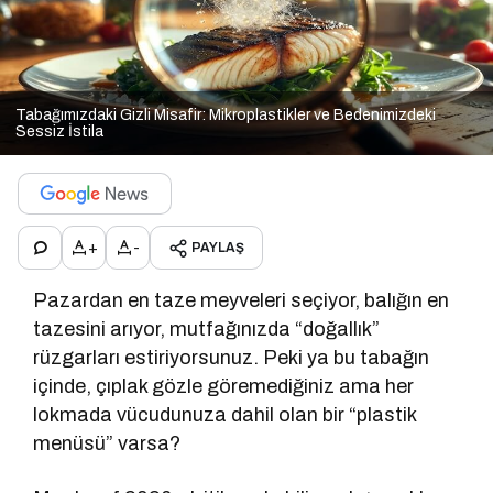
Tabağımızdaki Gizli Misafir: Mikroplastikler ve Bedenimizdeki
Sessiz İstila
+
-
PAYLAŞ
Pazardan en taze meyveleri seçiyor, balığın en
tazesini arıyor, mutfağınızda “doğallık”
rüzgarları estiriyorsunuz. Peki ya bu tabağın
içinde, çıplak gözle göremediğiniz ama her
lokmada vücudunuza dahil olan bir “plastik
menüsü” varsa?