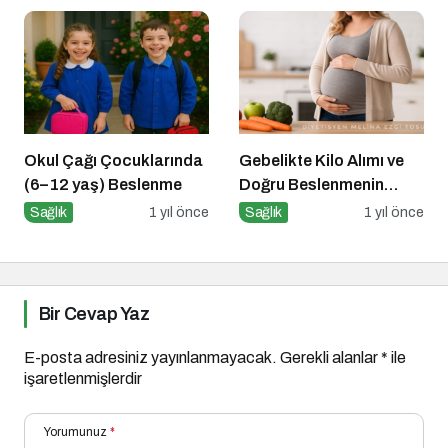
Okul Çağı Çocuklarında
Gebelikte Kilo Alımı ve
(6–12 yaş) Beslenme
Doğru Beslenmenin
Önemi
Sağlık
1 yıl önce
Sağlık
1 yıl önce
Bir Cevap Yaz
E-posta adresiniz yayınlanmayacak.
Gerekli alanlar
*
ile
işaretlenmişlerdir
Yorumunuz
*