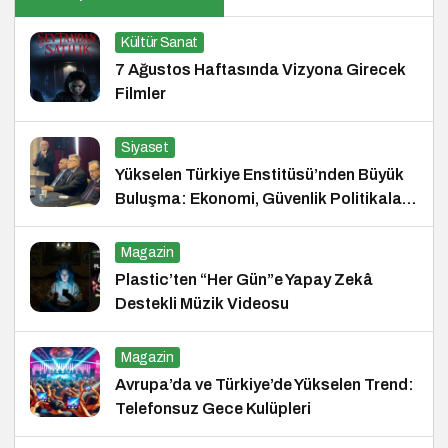
Kültür Sanat
7 Ağustos Haftasında Vizyona Girecek
Filmler
Siyaset
Yükselen Türkiye Enstitüsü’nden Büyük
Buluşma: Ekonomi, Güvenlik Politikaları
ve Hukuk Konferansı
Magazin
Plastic’ten “Her Gün”e Yapay Zekâ
Destekli Müzik Videosu
Magazin
Avrupa’da ve Türkiye’de Yükselen Trend:
Telefonsuz Gece Kulüpleri