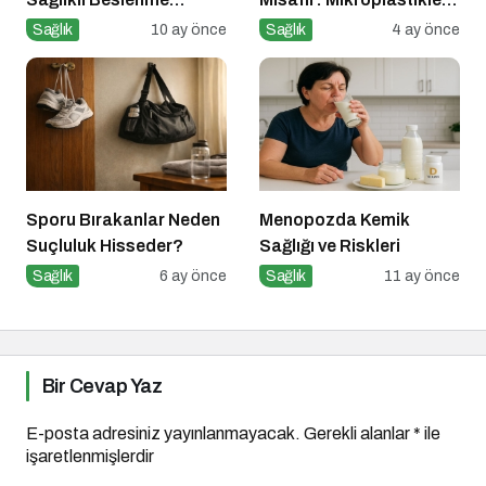
Takıntısı
ve Bedenimizdeki Sessiz
Sağlık
10 ay önce
Sağlık
4 ay önce
İstila
Sporu Bırakanlar Neden
Menopozda Kemik
Suçluluk Hisseder?
Sağlığı ve Riskleri
Sağlık
6 ay önce
Sağlık
11 ay önce
Bir Cevap Yaz
E-posta adresiniz yayınlanmayacak.
Gerekli alanlar
*
ile
işaretlenmişlerdir