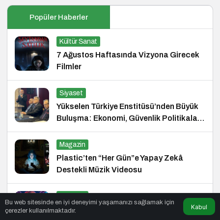
Popüler Haberler
Kültür Sanat
7 Ağustos Haftasında Vizyona Girecek
Filmler
Siyaset
Yükselen Türkiye Enstitüsü’nden Büyük
Buluşma: Ekonomi, Güvenlik Politikaları
ve Hukuk Konferansı
Magazin
Plastic’ten “Her Gün”e Yapay Zekâ
Destekli Müzik Videosu
Magazin
Bu web sitesinde en iyi deneyimi yaşamanızı sağlamak için
Kabul
Avrupa’da ve Türkiye’de Yükselen Trend:
çerezler kullanılmaktadır.