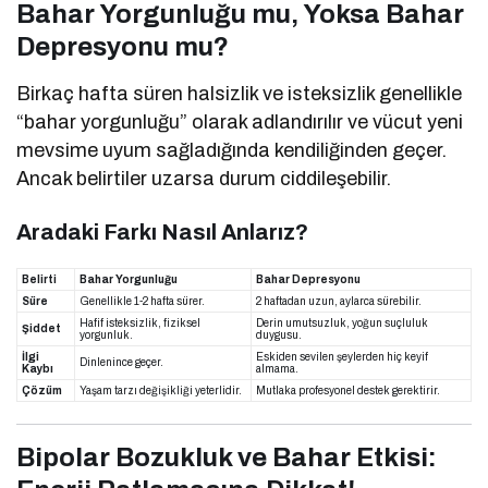
Bahar Yorgunluğu mu, Yoksa Bahar
Depresyonu mu?
Birkaç hafta süren halsizlik ve isteksizlik genellikle
“bahar yorgunluğu” olarak adlandırılır ve vücut yeni
mevsime uyum sağladığında kendiliğinden geçer.
Ancak belirtiler uzarsa durum ciddileşebilir.
Aradaki Farkı Nasıl Anlarız?
Belirti
Bahar Yorgunluğu
Bahar Depresyonu
Süre
Genellikle 1-2 hafta sürer.
2 haftadan uzun, aylarca sürebilir.
Hafif isteksizlik, fiziksel
Derin umutsuzluk, yoğun suçluluk
Şiddet
yorgunluk.
duygusu.
İlgi
Eskiden sevilen şeylerden hiç keyif
Dinlenince geçer.
Kaybı
almama.
Çözüm
Yaşam tarzı değişikliği yeterlidir.
Mutlaka profesyonel destek gerektirir.
Bipolar Bozukluk ve Bahar Etkisi: