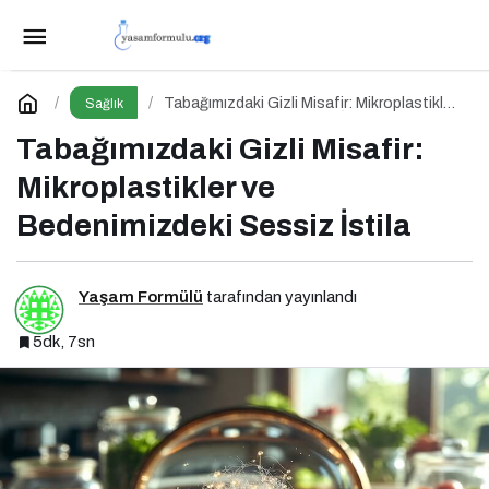
Bahar Bir Yenilenme mi, Yoksa Duygusal Bir
Sınav mı?
Paylaş
Yorum Yap
Tabağımızdaki Gizli Misafir: Mikroplastikler
Sağlık
ve Bedenimizdeki Sessiz İstila
Tabağımızdaki Gizli Misafir:
Mikroplastikler ve
Bedenimizdeki Sessiz İstila
Yaşam Formülü
tarafından yayınlandı
5dk, 7sn