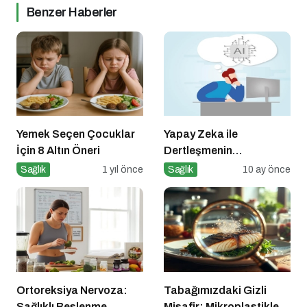
Benzer Haberler
Yemek Seçen Çocuklar
Yapay Zeka ile
İçin 8 Altın Öneri
Dertleşmenin
Görünmeyen Tehlikeleri!
Sağlık
1 yıl önce
Sağlık
10 ay önce
Ortoreksiya Nervoza:
Tabağımızdaki Gizli
Sağlıklı Beslenme
Misafir: Mikroplastikler