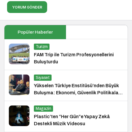
YORUM GÖNDER
Popüler Haberler
Turizm
FAM Trip ile Turizm Profesyonellerini
Buluşturdu
Siyaset
Yükselen Türkiye Enstitüsü’nden Büyük
Buluşma: Ekonomi, Güvenlik Politikaları
ve Hukuk Konferansı
Magazin
Plastic’ten “Her Gün”e Yapay Zekâ
Destekli Müzik Videosu