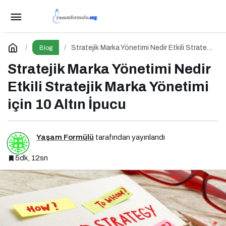
Kurumsal Blog Yönetimi Nedir? Etkili Kurumsal
Blog Yönetimi için 10 Altın İpucu
Paylaş
Yorum Yap
Stratejik Marka Yönetimi Nedir Etkili Stratejik
Blog
Marka Yönetimi için 10 Altın İpucu
Stratejik Marka Yönetimi Nedir
Etkili Stratejik Marka Yönetimi
için 10 Altın İpucu
Yaşam Formülü
tarafından yayınlandı
5dk, 12sn