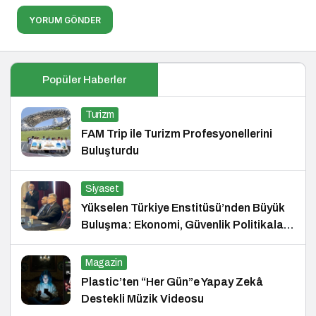
YORUM GÖNDER
Popüler Haberler
Turizm
FAM Trip ile Turizm Profesyonellerini
Buluşturdu
Siyaset
Yükselen Türkiye Enstitüsü’nden Büyük
Buluşma: Ekonomi, Güvenlik Politikaları
ve Hukuk Konferansı
Magazin
Plastic’ten “Her Gün”e Yapay Zekâ
Destekli Müzik Videosu