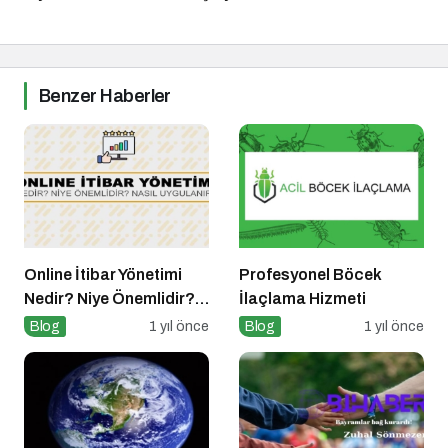
Benzer Haberler
Online İtibar Yönetimi
Profesyonel Böcek
Nedir? Niye Önemlidir?
İlaçlama Hizmeti
Online İtibar Yönetimi
Blog
1 yıl önce
Blog
1 yıl önce
Nasıl Uygulanır?