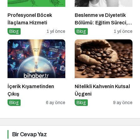
Profesyonel Böcek
Beslenme ve Diyetetik
İlaçlama Hizmeti
Bölümü: Eğitim Süreci,
Kariyer Olanakları ve
Blog
1 yıl önce
Blog
1 yıl önce
Geleceği
İçerik Kıyametinden
Nitelikli Kahvenin Kutsal
Çıkış
Üçgeni
Blog
6 ay önce
Blog
9 ay önce
Bir Cevap Yaz