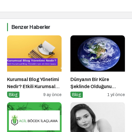
Benzer Haberler
Kurumsal Blog Yönetimi
Dünyanın Bir Küre
Nedir? Etkili Kurumsal
Şeklinde Olduğunu
Blog Yönetimi için 10
Kanıtlayan Olaylar
Blog
9 ay önce
Blog
1 yıl önce
Altın İpucu
Nedir?