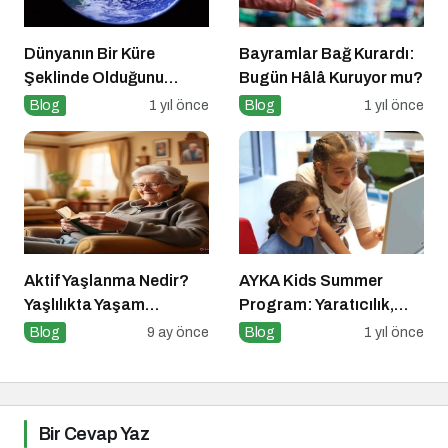
Dünyanın Bir Küre
Bayramlar Bağ Kurardı:
Şeklinde Olduğunu
Bugün Hâlâ Kuruyor mu?
Kanıtlayan Olaylar
Blog
1 yıl önce
Blog
1 yıl önce
Nedir?
Aktif Yaşlanma Nedir?
AYKA Kids Summer
Yaşlılıkta Yaşam
Program: Yaratıcılık,
Kalitesini Artırmanın
Disiplin ve İngilizce Bir
Blog
9 ay önce
Blog
1 yıl önce
Altın Kuralları
Arada!
Bir Cevap Yaz