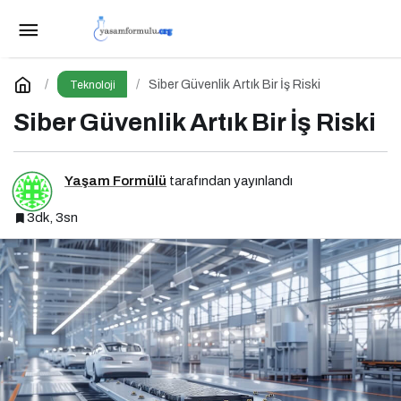
Üretim Sektöründe Artan Tehditler
Paylaş
Yorum Yap
Siber Güvenlik Artık Bir İş Riski
Teknoloji
Siber Güvenlik Artık Bir İş Riski
Yaşam Formülü
tarafından yayınlandı
3dk, 3sn