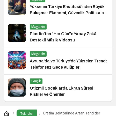
Yükselen Türkiye Enstitüsü’nden Büyük
Buluşma: Ekonomi, Güvenlik Politikaları
ve Hukuk Konferansı
Magazin
Plastic’ten “Her Gün”e Yapay Zekâ
Destekli Müzik Videosu
Magazin
Avrupa’da ve Türkiye’de Yükselen Trend:
Telefonsuz Gece Kulüpleri
Sağlık
Otizmli Çocuklarda Ekran Süresi:
Riskler ve Öneriler
Üretim Sektöründe Artan Tehditler
Teknoloji