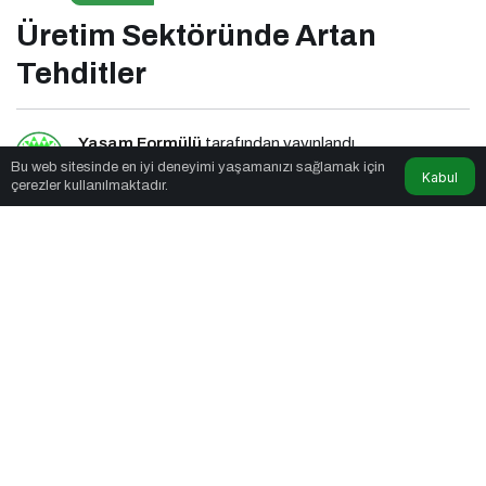
Üretim Sektöründe Artan
Tehditler
Yaşam Formülü
tarafından yayınlandı
Bu web sitesinde en iyi deneyimi yaşamanızı sağlamak için
Kabul
çerezler kullanılmaktadır.
6dk, 33sn
Üretim Sektöründe Artan Tehditler