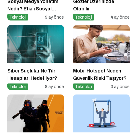
Sosyal Medya Yönetimi
Gözler Üzerinizde
Nedir? Etkili Sosyal
Olabilir
Medya Yönetimi İçin 10
Teknoloji
9 ay önce
Teknoloji
4 ay önce
Altın İpucu
Siber Suçlular Ne Tür
Mobil Hotspot Neden
Hesapları Hedefliyor?
Güvenlik Riski Taşıyor?
Teknoloji
8 ay önce
Teknoloji
3 ay önce