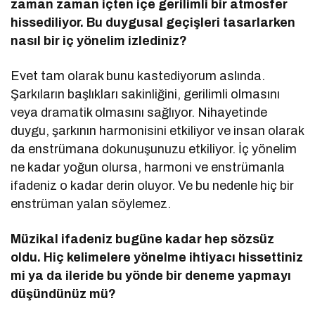
zaman zaman iç
ten i
çe gerilimli bir atmosfer
hissediliyor. Bu duygusal geçişleri tasarlarken
nasıl bir iç y
ö
nelim izlediniz?
Evet tam olarak bunu kastediyorum aslında.
Şarkıların başlıkları sakinliğini, gerilimli olmasını
veya dramatik olmasını sağlıyor. Nihayetinde
duygu, şarkının harmonisini etkiliyor ve insan olarak
da enstrümana dokunuşunuzu etkiliyor. İç yönelim
ne kadar yoğun olursa, harmoni ve enstrümanla
ifadeniz o kadar derin oluyor. Ve bu nedenle hiç bir
enstrüman yalan söylemez.
Müzikal ifadeniz bugüne kadar hep s
ö
zsüz
oldu. Hiç kelimelere y
ö
nelme ihtiyacı hissettiniz
mi ya da ileride bu y
ö
nde bir deneme yapmayı
düşündünüz mü
?