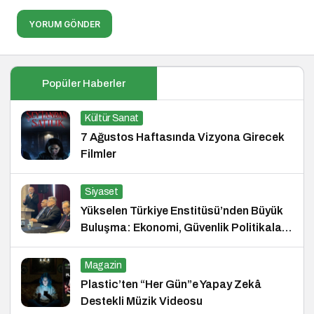
YORUM GÖNDER
Popüler Haberler
Kültür Sanat
7 Ağustos Haftasında Vizyona Girecek
Filmler
Siyaset
Yükselen Türkiye Enstitüsü’nden Büyük
Buluşma: Ekonomi, Güvenlik Politikaları
ve Hukuk Konferansı
Magazin
Plastic’ten “Her Gün”e Yapay Zekâ
Destekli Müzik Videosu