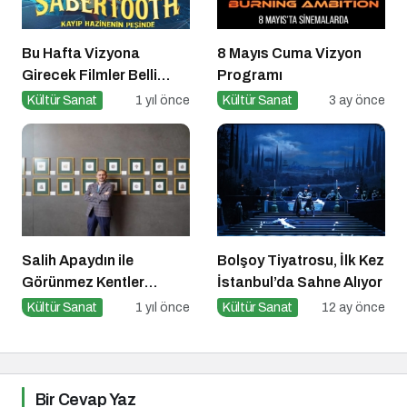
Bu Hafta Vizyona
8 Mayıs Cuma Vizyon
Girecek Filmler Belli
Programı
Oldu: Sinema Keyfi
Kültür Sanat
1 yıl önce
Kültür Sanat
3 ay önce
Paribu Cineverse’te
Başlıyor!
Salih Apaydın ile
Bolşoy Tiyatrosu, İlk Kez
Görünmez Kentler
İstanbul’da Sahne Alıyor
Ekslibris Sergisi
Kültür Sanat
1 yıl önce
Kültür Sanat
12 ay önce
Bir Cevap Yaz