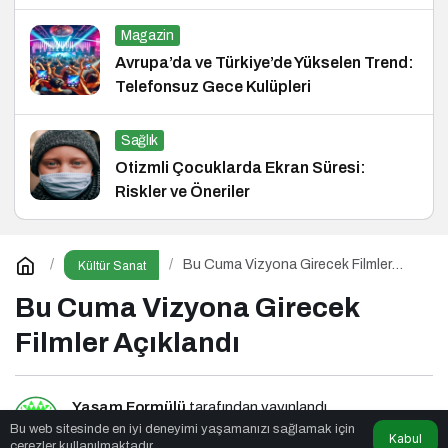
Magazin
Avrupa’da ve Türkiye’de Yükselen Trend:
Telefonsuz Gece Kulüpleri
Sağlık
Otizmli Çocuklarda Ekran Süresi:
Riskler ve Öneriler
Bu Cuma Vizyona Girecek Filmler
Kültür Sanat
Açıklandı
Bu Cuma Vizyona Girecek
Filmler Açıklandı
Yaşam Formülü
tarafından yayınlandı
Bu web sitesinde en iyi deneyimi yaşamanızı sağlamak için
Kabul
çerezler kullanılmaktadır.