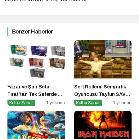
Benzer Haberler
Yazar ve Şair Betül
Sert Rollerin Sempatik
Fırat’tan Tek Seferde 7
Oyuncusu Tayfun SAV
Kitap Müjdesi
ile Söyleşi
Kültür Sanat
1 yıl önce
Kültür Sanat
1 yıl önce