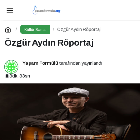
Bu Cuma Vizyona Girecek Filmler Açıklandı
Paylaş
Yorum Yap
Özgür Aydın Röportaj
Kültür Sanat
Özgür Aydın Röportaj
Yaşam Formülü
tarafından yayınlandı
3dk, 33sn