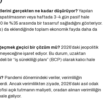
etlerini gerçekten ne kadar düşürüyor?
Yapılan
kapatılmasının veya haftada 3-4 gün pasif hale
 ile %35 arasında bir tasarruf sağladığını gösteriyor.
vis) da eklendiğinde toplam ekonomik fayda daha da
a geçmek geçici bir çözüm mü?
2026’daki jeopolitik
ülmeyeceğine işaret ediyor. Bu durum, uzaktan
i bir “iş sürekliliği planı” (BCP) olarak kalıcı hale
ü?
Pandemi dönemindeki veriler, verimliliğin
erdi. Ancak verimlilikten ziyade, 2026’daki asıl odak
 ofisi açık tutmanın maliyeti, oradan alınan verimliliğin
ale geliyor.