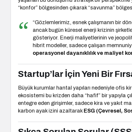
yaşanan bu dönüşümü stratejik bir perspektifle 
“konfor” bölgesinden çıkarak “savunma” bölges
“Gözlemlerimiz, esnek çalışmanın bir dön
ancak bugün küresel enerji krizinin şirket
gösteriyor. Enerji maliyetlerinin ve jeopol
hibrit modeller, sadece çalışan memnuniy
operasyonel dayanıklılık ve maliyet ko
Startup’lar İçin Yeni Bir Fır
Büyük kurumlar hantal yapıları nedeniyle ofis ki
ekosistemi bu krizden daha “hafif” bir yapıyla
entegre eden girişimler, sadece kira ve yakıt 
karbon ayak izini azaltarak
ESG (Çevresel, Sos
Sıkça Sorulan Sorular (SSS