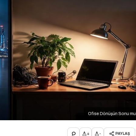
Ofise Dönüşün Sonu mu
+
-
PAYLAŞ