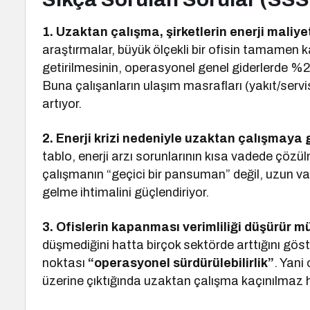
1. Uzaktan çalışma, şirketlerin enerji maliy
araştırmalar, büyük ölçekli bir ofisin tamamen 
getirilmesinin, operasyonel genel giderlerde %20
Buna çalışanların ulaşım masrafları (yakıt/ser
artıyor.
2. Enerji krizi nedeniyle uzaktan çalışmay
tablo, enerji arzı sorunlarının kısa vadede çöz
çalışmanın “geçici bir pansuman” değil, uzun vadel
gelme ihtimalini güçlendiriyor.
3. Ofislerin kapanması verimliliği düşürür m
düşmediğini hatta birçok sektörde arttığını göst
noktası
“operasyonel sürdürülebilirlik”
. Yani
üzerine çıktığında uzaktan çalışma kaçınılmaz h