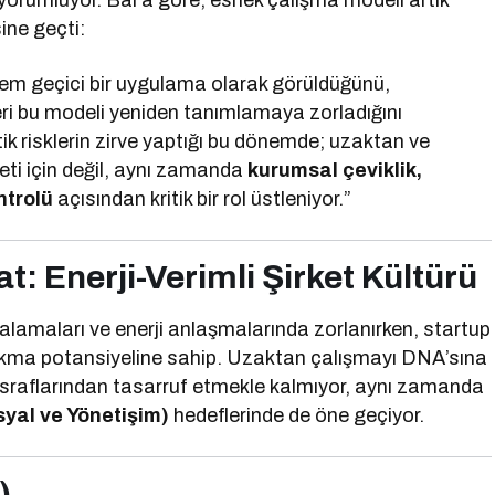
yorumluyor. Bal’a göre, esnek çalışma modeli artık
ine geçti:
em geçici bir uygulama olarak görüldüğünü,
leri bu modeli yeniden tanımlamaya zorladığını
itik risklerin zirve yaptığı bu dönemde; uzaktan ve
eti için değil, aynı zamanda
kurumsal çeviklik,
ntrolü
açısından kritik bir rol üstleniyor.”
sat: Enerji-Verimli Şirket Kültürü
ralamaları ve enerji anlaşmalarında zorlanırken, startup
 çıkma potansiyeline sahip. Uzaktan çalışmayı DNA’sına
masraflarından tasarruf etmekle kalmıyor, aynı zamanda
yal ve Yönetişim)
hedeflerinde de öne geçiyor.
)