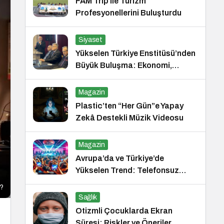
FAM Trip ile Turizm
Profesyonellerini Buluşturdu
Siyaset
Yükselen Türkiye Enstitüsü’nden
Büyük Buluşma: Ekonomi,
Güvenlik Politikaları ve Hukuk
Konferansı
Magazin
Plastic’ten “Her Gün”e Yapay
Zekâ Destekli Müzik Videosu
Magazin
Avrupa’da ve Türkiye’de
Yükselen Trend: Telefonsuz
Gece Kulüpleri
?
Sağlık
Otizmli Çocuklarda Ekran
Süresi: Riskler ve Öneriler