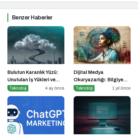
Benzer Haberler
Bulutun Karanlık Yüzü:
Dijital Medya
Unutulan İş Yükleri ve
Okuryazarlığı: Bilgiye
2026’nın Siber Güvenlik
Erişimde Sorumluluk ve
Teknoloji
4 ay önce
Teknoloji
1 yıl önce
Krizleri
Farkındalık