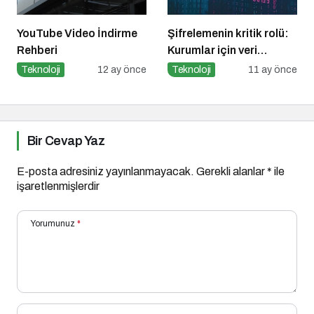
YouTube Video İndirme
Şifrelemenin kritik rolü:
Rehberi
Kurumlar için veri
güvenliğinin temel
Teknoloji
12 ay önce
Teknoloji
11 ay önce
katmanı
Bir Cevap Yaz
E-posta adresiniz yayınlanmayacak.
Gerekli alanlar
*
ile
işaretlenmişlerdir
Yorumunuz
*