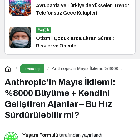
Avrupa’da ve Türkiye’de Yükselen Trend:
Telefonsuz Gece Kulüpleri
Sağlık
Otizmli Çocuklarda Ekran Süresi:
Riskler ve Öneriler
Anthropic’in Mayıs İkilemi: %8000
Teknoloji
Büyüme + Kendini Geliştiren Ajanlar – Bu
Hız Sürdürülebilir mi?
Anthropic’in Mayıs İkilemi:
%8000 Büyüme + Kendini
Geliştiren Ajanlar – Bu Hız
Sürdürülebilir mi?
Yaşam Formülü
tarafından yayınlandı