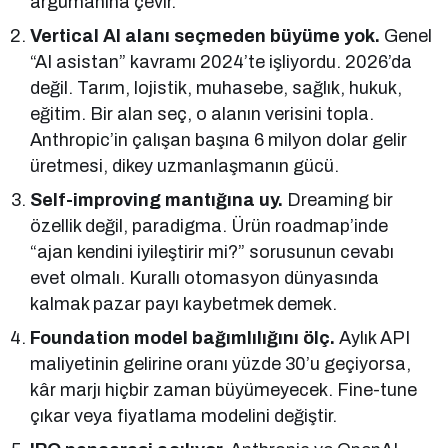
argümanına çevir.
Vertical AI alanı seçmeden büyüme yok.
Genel
“AI asistan” kavramı 2024’te işliyordu. 2026’da
değil. Tarım, lojistik, muhasebe, sağlık, hukuk,
eğitim. Bir alan seç, o alanın verisini topla.
Anthropic’in çalışan başına 6 milyon dolar gelir
üretmesi, dikey uzmanlaşmanın gücü.
Self-improving mantığına uy.
Dreaming bir
özellik değil, paradigma. Ürün roadmap’inde
“ajan kendini iyileştirir mi?” sorusunun cevabı
evet olmalı. Kurallı otomasyon dünyasında
kalmak pazar payı kaybetmek demek.
Foundation model bağımlılığını ölç.
Aylık API
maliyetinin gelirine oranı yüzde 30’u geçiyorsa,
kâr marjı hiçbir zaman büyümeyecek. Fine-tune
çıkar veya fiyatlama modelini değiştir.