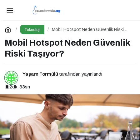
Anthropic’in Mayıs İkilemi: %8000 Büyüme +
Kendini Geliştiren Ajanlar – Bu Hız Sürdürülebilir mi?
Paylaş
Yorum Yap
Mobil Hotspot Neden Güvenlik Riski
Teknoloji
Taşıyor?
Mobil Hotspot Neden Güvenlik
Riski Taşıyor?
Yaşam Formülü
tarafından yayınlandı
2dk, 33sn