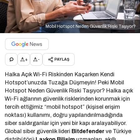
Mobil Hotspot Neden Güvenlik Riski Taşıyor?
+
-
PAYLAŞ
Halka Açık Wi-Fi Riskinden Kaçarken Kendi
Hotspot’unuzda Tuzağa Düşmeyin! Peki Mobil
Hotspot Neden Güvenlik Riski Taşıyor? Halka açık
Wi-Fi ağlarının güvenlik risklerinden korunmak için
tercih ettiğimiz “mobil hotspot” (kişisel erişim
noktası) kullanımı, doğru yapılandırılmadığında
siber saldırganlar için yeni bir kapı aralayabiliyor.
Global siber güvenlik lideri
Bitdefender
ve Türkiye
distribütörü
Laykon Bilişim
uzmanları, akıllı