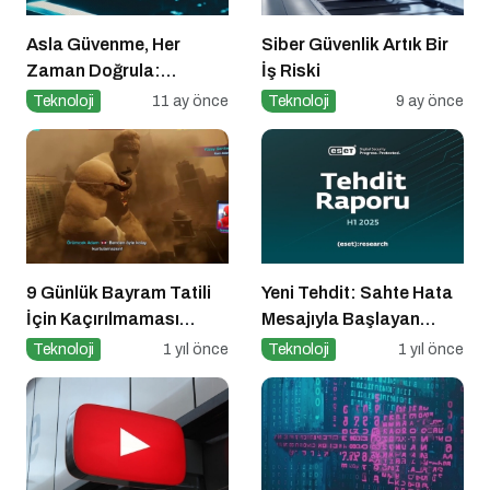
Asla Güvenme, Her
Siber Güvenlik Artık Bir
Zaman Doğrula:
İş Riski
Şirketler İçin Parola
Teknoloji
11 ay önce
Teknoloji
9 ay önce
Güvenliği Alarmı
9 Günlük Bayram Tatili
Yeni Tehdit: Sahte Hata
İçin Kaçırılmaması
Mesajıyla Başlayan
Gereken 8 Oyun
Siber Saldırılar
Teknoloji
1 yıl önce
Teknoloji
1 yıl önce
Yükselişte