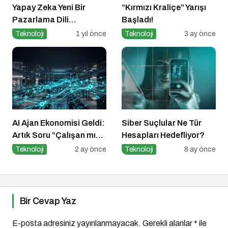
Yapay Zeka Yeni Bir
“Kırmızı Kraliçe” Yarışı
Pazarlama Dili
Başladı!
Konuşuyor:
Teknoloji
1 yıl önce
Teknoloji
3 ay önce
ChatGPT’nin
Güncellemeleri ve
Markalara Yönelik
Fırsatlar
AI Ajan Ekonomisi Geldi:
Siber Suçlular Ne Tür
Artık Soru “Çalışan mı
Hesapları Hedefliyor?
Olacaksın, Çalıştıran
Teknoloji
2 ay önce
Teknoloji
8 ay önce
mı?”
Bir Cevap Yaz
E-posta adresiniz yayınlanmayacak.
Gerekli alanlar
*
ile