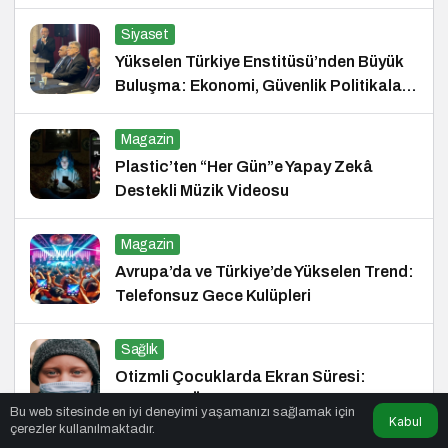
Siyaset
Yükselen Türkiye Enstitüsü’nden Büyük
Buluşma: Ekonomi, Güvenlik Politikaları
ve Hukuk Konferansı
Magazin
Plastic’ten “Her Gün”e Yapay Zekâ
Destekli Müzik Videosu
Magazin
Avrupa’da ve Türkiye’de Yükselen Trend:
Telefonsuz Gece Kulüpleri
Sağlık
Otizmli Çocuklarda Ekran Süresi:
Riskler ve Öneriler
Bu web sitesinde en iyi deneyimi yaşamanızı sağlamak için
Kabul
çerezler kullanılmaktadır.