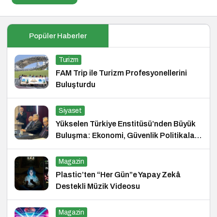
Popüler Haberler
Turizm
FAM Trip ile Turizm Profesyonellerini
Buluşturdu
Siyaset
Yükselen Türkiye Enstitüsü’nden Büyük
Buluşma: Ekonomi, Güvenlik Politikaları
ve Hukuk Konferansı
Magazin
Plastic’ten “Her Gün”e Yapay Zekâ
Destekli Müzik Videosu
Magazin