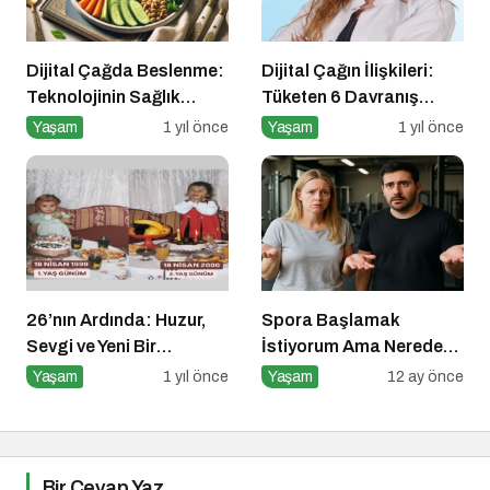
Dijital Çağda Beslenme:
Dijital Çağın İlişkileri:
Teknolojinin Sağlık
Tüketen 6 Davranış
Üzerindeki Etkileri ve
Biçimi
Yaşam
1 yıl önce
Yaşam
1 yıl önce
Yeni Alışkanlıklar
26’nın Ardında: Huzur,
Spora Başlamak
Sevgi ve Yeni Bir
İstiyorum Ama Nereden
Başlangıç
Başlayacağımı
Yaşam
1 yıl önce
Yaşam
12 ay önce
Bilmiyorum!
Bir Cevap Yaz