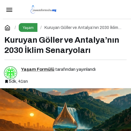
Dünya Yıldızları Roland Garros Öncesi
Antalya’da!
Paylaş
Yorum Yap
Kuruyan Göller ve Antalya’nın 2030 İklim
Yaşam
Senaryoları
Kuruyan Göller ve Antalya’nın
2030 İklim Senaryoları
Yaşam Formülü
tarafından yayınlandı
5dk, 41sn