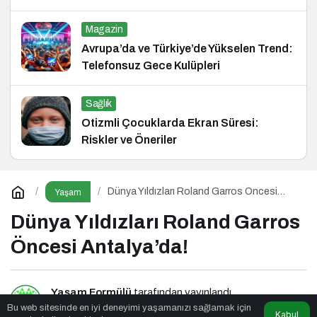
Magazin
Avrupa’da ve Türkiye’de Yükselen Trend:
Telefonsuz Gece Kulüpleri
Sağlık
Otizmli Çocuklarda Ekran Süresi:
Riskler ve Öneriler
Dünya Yıldızları Roland Garros Öncesi
Yaşam
Antalya’da!
Dünya Yıldızları Roland Garros
Öncesi Antalya’da!
Yaşam Formülü
tarafından yayınlandı
Bu web sitesinde en iyi deneyimi yaşamanızı sağlamak için
Kabul