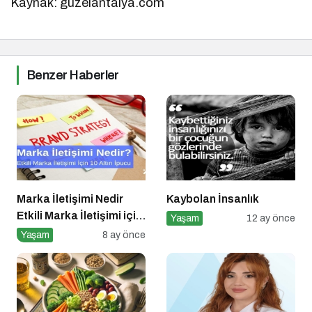
Kaynak: guzelantalya.com
Benzer Haberler
Marka İletişimi Nedir
Kaybolan İnsanlık
Etkili Marka İletişimi için
Yaşam
12 ay önce
10 Altın Öneri
Yaşam
8 ay önce