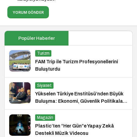
YORUM GÖNDER
Popüler Haberler
Turizm
FAM Trip ile Turizm Profesyonellerini
Buluşturdu
Siyaset
Yükselen Türkiye Enstitüsü’nden Büyük
Buluşma: Ekonomi, Güvenlik Politikaları
ve Hukuk Konferansı
Magazin
Plastic’ten “Her Gün”e Yapay Zekâ
Destekli Müzik Videosu