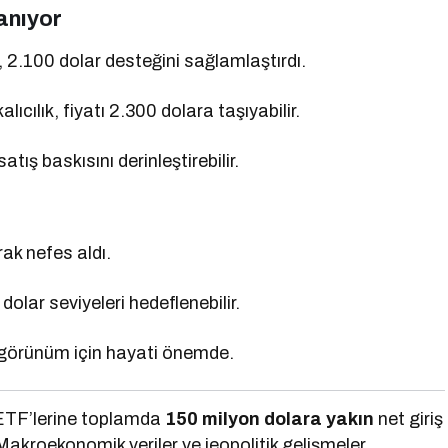
anıyor
2.100 dolar desteğini sağlamlaştırdı.
lıcılık, fiyatı 2.300 dolara taşıyabilir.
tış baskısını derinleştirebilir.
ak nefes aldı.
olar seviyeleri hedeflenebilir.
i görünüm için hayati önemde.
ETF’lerine toplamda
150 milyon dolara yakın
net giriş
 Makroekonomik veriler ve jeopolitik gelişmeler