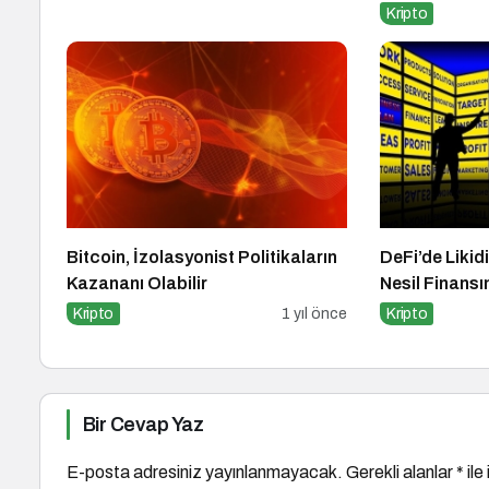
Kripto
Bitcoin, İzolasyonist Politikaların
DeFi’de Likidi
Kazananı Olabilir
Nesil Finansı
Kripto
1 yıl önce
Kripto
Bir Cevap Yaz
E-posta adresiniz yayınlanmayacak.
Gerekli alanlar
*
ile