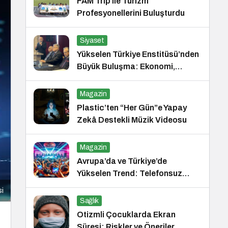
FAM Trip ile Turizm
Profesyonellerini Buluşturdu
Siyaset
Yükselen Türkiye Enstitüsü’nden
Büyük Buluşma: Ekonomi,
Güvenlik Politikaları ve Hukuk
Konferansı
Magazin
Plastic’ten “Her Gün”e Yapay
Zekâ Destekli Müzik Videosu
Magazin
Avrupa’da ve Türkiye’de
Yükselen Trend: Telefonsuz
Gece Kulüpleri
si
Sağlık
Otizmli Çocuklarda Ekran
Süresi: Riskler ve Öneriler