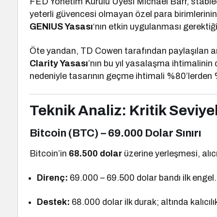
FED Yönetim Kurulu Üyesi Michael Barr, stablecoi
yeterli güvencesi olmayan özel para birimlerinin f
GENIUS Yasası
‘nın etkin uygulanması gerektiği
Öte yandan, TD Cowen tarafından paylaşılan an
Clarity Yasası
’nın bu yıl yasalaşma ihtimalinin d
nedeniyle tasarının geçme ihtimali %80’lerden 
Teknik Analiz: Kritik Seviye
Bitcoin (BTC) – 69.000 Dolar Sınırı
Bitcoin’in
68.500 dolar
üzerine yerleşmesi, alıcıl
Direnç:
69.000 – 69.500 dolar bandı ilk engel.
Destek:
68.000 dolar ilk durak; altında kalıcı