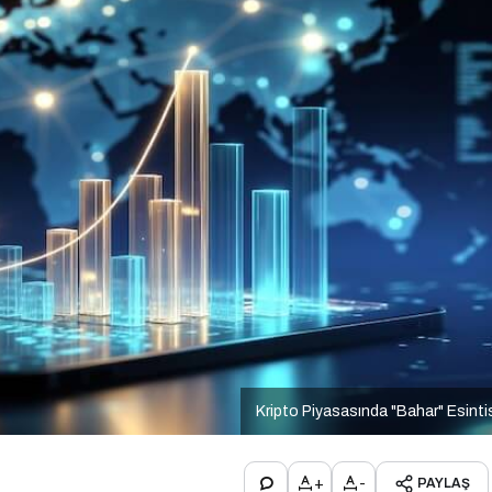
Kripto Piyasasında "Bahar" Esinti
+
-
PAYLAŞ