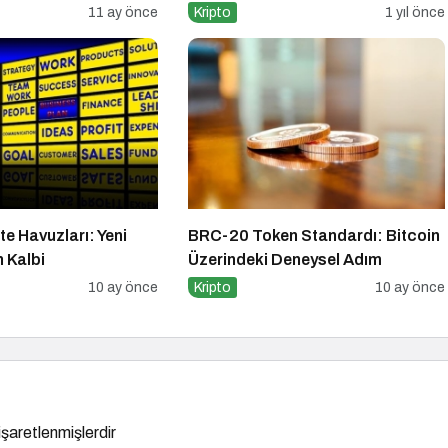
11 ay önce
Kripto
1 yıl önce
te Havuzları: Yeni
BRC-20 Token Standardı: Bitcoin
n Kalbi
Üzerindeki Deneysel Adım
10 ay önce
Kripto
10 ay önce
 işaretlenmişlerdir