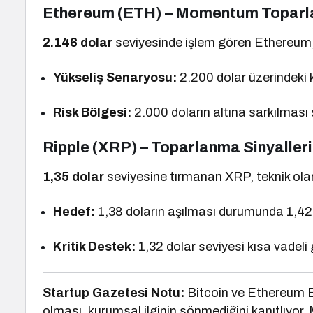
Ethereum (ETH) – Momentum Toparl
2.146 dolar
seviyesinde işlem gören Ethereum, 
Yükseliş Senaryosu:
2.200 dolar üzerindeki ka
Risk Bölgesi:
2.000 doların altına sarkılması sa
Ripple (XRP) – Toparlanma Sinyalleri
1,35 dolar
seviyesine tırmanan XRP, teknik olar
Hedef:
1,38 doların aşılması durumunda 1,42 d
Kritik Destek:
1,32 dolar seviyesi kısa vadel
Startup Gazetesi Notu:
Bitcoin ve Ethereum 
olması, kurumsal ilginin sönmediğini kanıtlıyor.