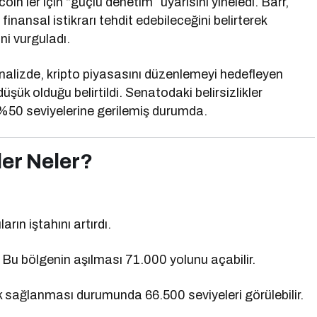
n’ler için “güçlü denetim” uyarısını yineledi. Barr,
inansal istikrarı tehdit edebileceğini belirterek
ni vurguladı.
alizde, kripto piyasasını düzenlemeyi hedefleyen
üşük olduğu belirtildi. Senatodaki belirsizlikler
%50 seviyelerine gerilemiş durumda.
ler Neler?
arın iştahını artırdı.
 Bu bölgenin aşılması 71.000 yolunu açabilir.
lık sağlanması durumunda 66.500 seviyeleri görülebilir.