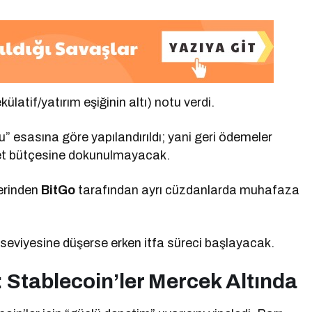
latif/yatırım eşiğinin altı) notu verdi.
ücu” esasına göre yapılandırıldı; yani geri ödemeler
let bütçesine dokunulmayacak.
erinden
BitGo
tarafından ayrı cüzdanlarda muhafaza
seviyesine düşerse erken itfa süreci başlayacak.
 Stablecoin’ler Mercek Altında