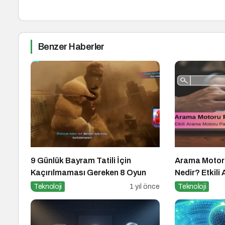
Benzer Haberler
9 Günlük Bayram Tatili İçin
Arama Motor
Kaçırılmaması Gereken 8 Oyun
Nedir? Etkil
Pazarlaması İ
Teknoloji
1 yıl önce
Teknoloji