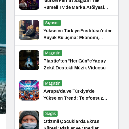
Mürsel Ferhat Sağlam Tek
Rumeli Tv’de Marka Atölyesi
Programına Konuk Oldu
Siyaset
Yükselen Türkiye Enstitüsü’nden
Büyük Buluşma: Ekonomi,
Güvenlik Politikaları ve Hukuk
Konferansı
Magazin
Plastic’ten “Her Gün”e Yapay
Zekâ Destekli Müzik Videosu
Magazin
Avrupa’da ve Türkiye’de
Yükselen Trend: Telefonsuz
Gece Kulüpleri
nu
Sağlık
Otizmli Çocuklarda Ekran
Süresi: Riskler ve Öneriler