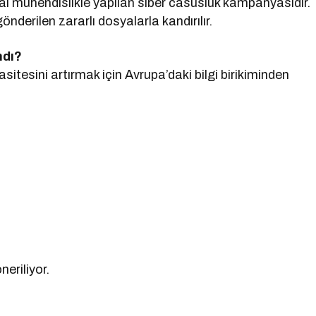
yal mühendislikle yapılan siber casusluk kampanyasıdır.
gönderilen zararlı dosyalarla kandırılır.
ndı?
itesini artırmak için Avrupa’daki bilgi birikiminden
neriliyor.