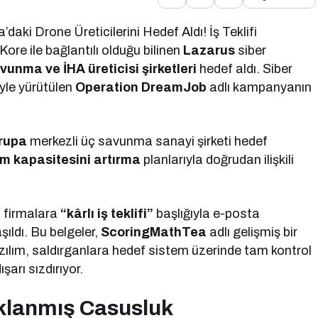
aki Drone Üreticilerini Hedef Aldı! İş Teklifi
e ile bağlantılı olduğu bilinen
Lazarus
siber
vunma ve İHA üreticisi şirketleri
hedef aldı. Siber
riyle yürütülen
Operation DreamJob
adlı kampanyanın
rupa
merkezli üç savunma sanayi şirketi hedef
m kapasitesini artırma
planlarıyla doğrudan ilişkili
f firmalara
“kârlı iş teklifi”
başlığıyla e-posta
şıldı. Bu belgeler,
ScoringMathTea
adlı gelişmiş bir
zılım, saldırganlara hedef sistem üzerinde tam kontrol
ışarı sızdırıyor.
klanmış Casusluk