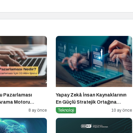
u Pazarlaması
Yapay Zekâ İnsan Kaynaklarının
i Arama Motoru
En Güçlü Stratejik Ortağına
çin 10 Altın İpucu
Dönüşüyor
8 ay önce
Teknoloji
10 ay önce