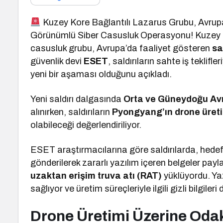
Kuzey Kore Bağlantılı Lazarus Grubu, Avrupa’d
Görünümlü Siber Casusluk Operasyonu! Kuzey Kor
casusluk grubu, Avrupa’da faaliyet gösteren
sa
güvenlik devi
ESET
, saldırıların sahte iş teklifle
yeni bir aşaması olduğunu açıkladı.
Yeni saldırı dalgasında
Orta ve Güneydoğu Av
alınırken, saldırıların
Pyongyang’ın drone üreti
olabileceği değerlendiriliyor.
ESET araştırmacılarına göre saldırılarda, hede
gönderilerek zararlı yazılım içeren belgeler payla
uzaktan erişim truva atı (RAT)
yüklüyordu. Ya
sağlıyor ve üretim süreçleriyle ilgili gizli bilgileri d
Drone Üretimi Üzerine Oda