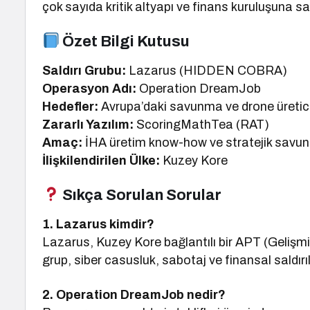
çok sayıda kritik altyapı ve finans kuruluşuna sal
Özet Bilgi Kutusu
Saldırı Grubu:
Lazarus (HIDDEN COBRA)
Operasyon Adı:
Operation DreamJob
Hedefler:
Avrupa’daki savunma ve drone üretici
Zararlı Yazılım:
ScoringMathTea (RAT)
Amaç:
İHA üretim know-how ve stratejik savun
İlişkilendirilen Ülke:
Kuzey Kore
Sıkça Sorulan Sorular
1. Lazarus kimdir?
Lazarus, Kuzey Kore bağlantılı bir APT (Gelişmiş
grup, siber casusluk, sabotaj ve finansal saldırıl
2. Operation DreamJob nedir?