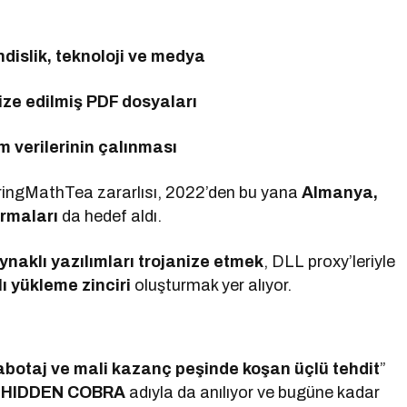
dislik, teknoloji ve medya
ize edilmiş PDF dosyaları
im verilerinin çalınması
oringMathTea zararlısı, 2022’den bu yana
Almanya,
irmaları
da hedef aldı.
ynaklı yazılımları trojanize etmek
, DLL proxy’leriyle
ı yükleme zinciri
oluşturmak yer alıyor.
abotaj ve mali kazanç peşinde koşan üçlü tehdit
”
,
HIDDEN COBRA
adıyla da anılıyor ve bugüne kadar