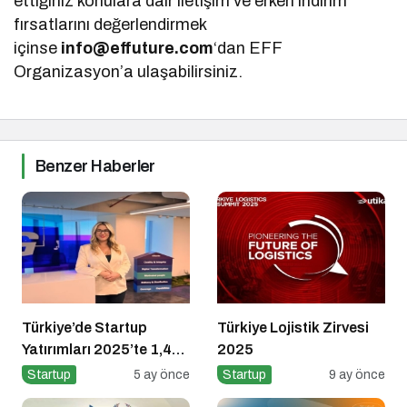
ettiğiniz konulara dair iletişim ve erken indirim
fırsatlarını değerlendirmek
içinse
info@effuture.com
‘dan EFF
Organizasyon’a ulaşabilirsiniz.
Benzer Haberler
Türkiye’de Startup
Türkiye Lojistik Zirvesi
Yatırımları 2025’te 1,4
2025
Milyar Dolara Ulaştı
Startup
5 ay önce
Startup
9 ay önce