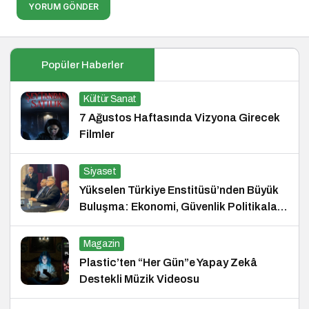
YORUM GÖNDER
Popüler Haberler
Kültür Sanat
7 Ağustos Haftasında Vizyona Girecek
Filmler
Siyaset
Yükselen Türkiye Enstitüsü’nden Büyük
Buluşma: Ekonomi, Güvenlik Politikaları
ve Hukuk Konferansı
Magazin
Plastic’ten “Her Gün”e Yapay Zekâ
Destekli Müzik Videosu