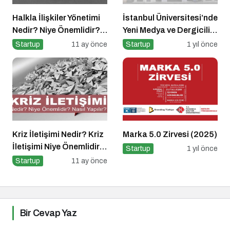
Halkla İlişkiler Yönetimi
İstanbul Üniversitesi’nde
Nedir? Niye Önemlidir?
Yeni Medya ve Dergicilik
Halkla İlişkiler Yönetimi
Konuşuldu
Startup
11 ay önce
Startup
1 yıl önce
Nasıl Yapılır?
Kriz İletişimi Nedir? Kriz
Marka 5.0 Zirvesi (2025)
İletişimi Niye Önemlidir?
Startup
1 yıl önce
Kriz İletişimi Nasıl
Startup
11 ay önce
Yapılır?
Bir Cevap Yaz