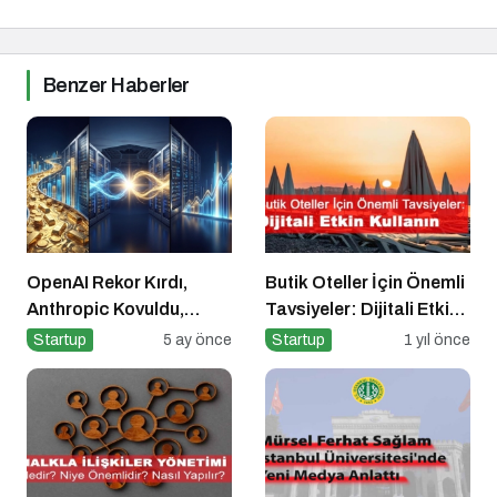
Benzer Haberler
OpenAI Rekor Kırdı,
Butik Oteller İçin Önemli
Anthropic Kovuldu,
Tavsiyeler: Dijitali Etkin
Polymarket “Bildi”: Bir
Kullanın
Startup
5 ay önce
Startup
1 yıl önce
Haftada Her Şey Değişti