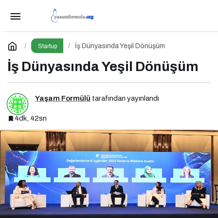
Kamu Bilgi ve İletişim Teknolojileri Konferansı
2026 İçin Geri Sayım!
Paylaş
Yorum Yap
İş Dünyasında Yeşil Dönüşüm
Startup
İş Dünyasında Yeşil Dönüşüm
Yaşam Formülü
tarafından yayınlandı
4dk, 42sn