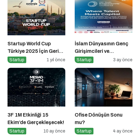
Startup World Cup
İslam Dünyasının Genç
Türkiye 2025 İçin Geri
Girişimcileri ve
Sayım!
Yatırımcıları İstanbul’da
Startup
1 yıl önce
Startup
3 ay önce
Buluşuyor
3F 1M Etkinliği 15
Ofise Dönüşün Sonu
Ekim’de Gerçekleşecek!
mu?
Startup
10 ay önce
Startup
4 ay önce