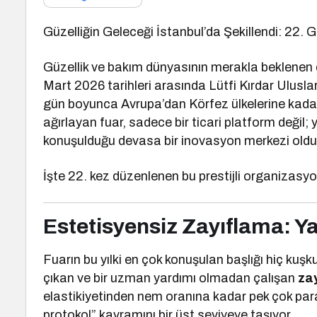
Güzelliğin Geleceği İstanbul’da Şekillendi: 22. 
Güzellik ve bakım dünyasının merakla beklenen
Mart 2026 tarihleri arasında Lütfi Kırdar Ulusla
gün boyunca Avrupa’dan Körfez ülkelerine kada
ağırlayan fuar, sadece bir ticari platform değil;
konuşulduğu devasa bir inovasyon merkezi oldu
İşte 22. kez düzenlenen bu prestijli organizasyo
Estetisyensiz Zayıflama: Y
Fuarın bu yılki en çok konuşulan başlığı hiç kuş
çıkan ve bir uzman yardımı olmadan çalışan
za
elastikiyetinden nem oranına kadar pek çok para
protokol” kavramını bir üst seviyeye taşıyor.