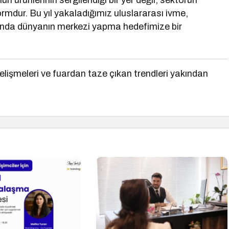
 ürünlerinin sergilendiği bir yer değil; sektörün
tformdur. Bu yıl yakaladığımız uluslararası ivme,
anında dünyanın merkezi yapma hedefimize bir
lişmeleri ve fuardan taze çıkan trendleri yakından