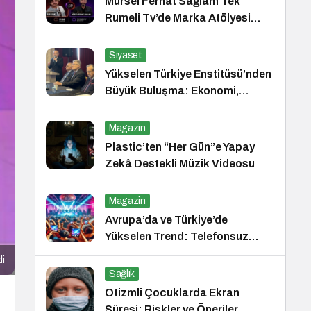
Mürsel Ferhat Sağlam Tek
Rumeli Tv’de Marka Atölyesi
Programına Konuk Oldu
Siyaset
Yükselen Türkiye Enstitüsü’nden
Büyük Buluşma: Ekonomi,
Güvenlik Politikaları ve Hukuk
Konferansı
Magazin
Plastic’ten “Her Gün”e Yapay
Zekâ Destekli Müzik Videosu
Magazin
Avrupa’da ve Türkiye’de
Yükselen Trend: Telefonsuz
Gece Kulüpleri
di
Sağlık
Otizmli Çocuklarda Ekran
Süresi: Riskler ve Öneriler