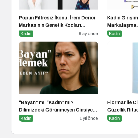
Popun Filtresiz İkonu: İrem Derici
Kadın Girişimc
Markasının Genetik Kodları
Markalaşma A
Çözüldü
Kadın
6 ay önce
Kadın
“Bayan” mı, “Kadın” mı?
Flormar ile Ci
Dilimizdeki Görünmeyen Cinsiyet
Güzellik Ritu
Ayrımı
Kadın
1 yıl önce
Kadın