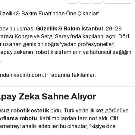
Güzellik & Bakım Fuarı’ndan Öne Çıkanlar!
 dev buluşması
Güzellik & Bakım İstanbul
, 26–29
rarası Kongre ve Sergi Sarayı’nda kapılarını açtı. Dört
r uzanan geniş bir coğrafyadan profesyonelleri
 yapay zekanın, robotik sistemlerin ve bütüncül sağlığın
.
ndan kadintr.com.tr radarına takılanlar:
apay Zeka Sahne Alıyor
kusuz
robotik estetik
oldu. Türkiye’de ilk kez görücüye
yıflama robotu
, katılımcılardan tam not aldı. Cilt
metreyi analiz edebilen bu cihazlar, “kişiye özel