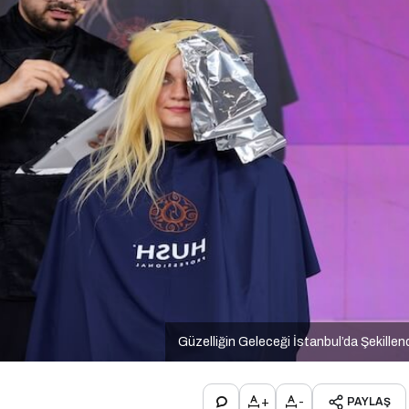
Güzelliğin Geleceği İstanbul’da Şekillen
+
-
PAYLAŞ