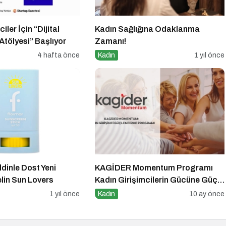
iler İçin “Dijital
Kadın Sağlığına Odaklanma
tölyesi” Başlıyor
Zamanı!
4 hafta önce
Kadın
1 yıl önce
ldinle Dost Yeni
KAGİDER Momentum Programı
elin Sun Lovers
Kadın Girişimcilerin Gücüne Güç
Katıyor
1 yıl önce
Kadın
10 ay önce