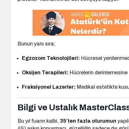
Bunun yanı sıra;
Egzozom Teknolojileri:
Hücresel yenilenmede
Oksijen Terapileri:
Hücrelerin derinlemesine 
Fraksiyonel Lazerler:
Medikal estetikte kusu
Bilgi ve Ustalık MasterCla
Bu yıl fuarın kalbi,
35’ten fazla oturumun
yapıl
45’i aşkın konuşmacı, güzelliğin sadece dış gör