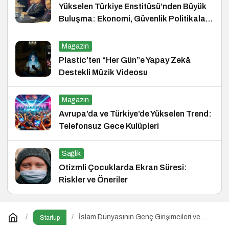
Yükselen Türkiye Enstitüsü’nden Büyük
Buluşma: Ekonomi, Güvenlik Politikaları
ve Hukuk Konferansı
Magazin
Plastic’ten “Her Gün”e Yapay Zekâ
Destekli Müzik Videosu
Magazin
Avrupa’da ve Türkiye’de Yükselen Trend:
Telefonsuz Gece Kulüpleri
Sağlık
Otizmli Çocuklarda Ekran Süresi:
Riskler ve Öneriler
İslam Dünyasının Genç Girişimcileri ve
Startup
Yatırımcıları İstanbul’da Buluşuyor