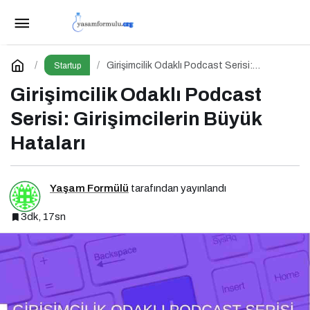
İslam Dünyasının Genç Girişimcileri ve
Yatırımcıları İstanbul’da Buluşuyor
Paylaş
Yorum Yap
Girişimcilik Odaklı Podcast Serisi:
Startup
Girişimcilerin Büyük Hataları
Girişimcilik Odaklı Podcast
Serisi: Girişimcilerin Büyük
Hataları
Yaşam Formülü
tarafından yayınlandı
3dk, 17sn