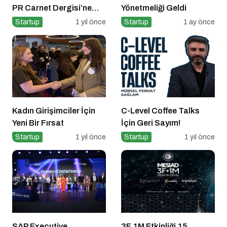
PR Carnet Dergisi’ne
Yönetmeliği Geldi
Konuştu
Startup
1 yıl önce
Startup
1 ay önce
Kadın Girişimciler İçin
C-Level Coffee Talks
Yeni Bir Fırsat
İçin Geri Sayım!
Startup
1 yıl önce
Startup
1 yıl önce
SAP Executive
3F 1M Etkinliği 15