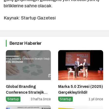
birliklerine sahne olacak.
Kaynak: Startup Gazetesi
Benzer Haberler
Global Branding
Marka 5.0 Zirvesi (2025)
Conference Stratejik
Gerçekleştirildi!
Odağı: Yeşil Ekonomi &
Startup
3 hafta önce
Startup
1 yıl önce
ESG