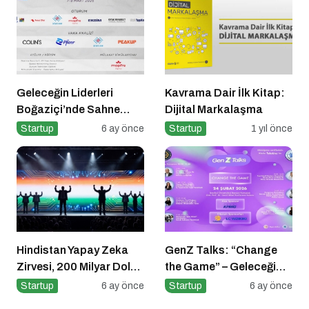
Geleceğin Liderleri
Kavrama Dair İlk Kitap:
Boğaziçi’nde Sahne
Dijital Markalaşma
Alıyor
Startup
6 ay önce
Startup
1 yıl önce
Hindistan Yapay Zeka
GenZ Talks: “Change
Zirvesi, 200 Milyar Dolar
the Game” – Geleceği
ve El Tutuşmayan İki
Tasarlayanlar Sahne
Startup
6 ay önce
Startup
6 ay önce
CEO
Alıyor!