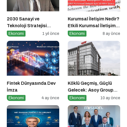
2030 Sanayi ve
Kurumsal İletişim Nedir?
Teknoloji Stratejisi
Etkili Kurumsal İletişim
Açıklandı
İçin 10 Altın İpucu
Ekonomi
1 yıl önce
Ekonomi
8 ay önce
Fintek Dünyasında Dev
Köklü Geçmiş, Güçlü
İmza
Gelecek: Asoy Group
Türkiye’nin Değerini
Ekonomi
4 ay önce
Ekonomi
10 ay önce
Yükseltiyor