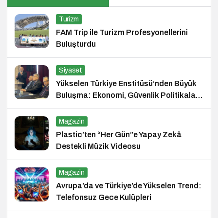
Turizm
FAM Trip ile Turizm Profesyonellerini
Buluşturdu
Siyaset
Yükselen Türkiye Enstitüsü’nden Büyük
Buluşma: Ekonomi, Güvenlik Politikaları
ve Hukuk Konferansı
Magazin
Plastic’ten “Her Gün”e Yapay Zekâ
Destekli Müzik Videosu
Magazin
Avrupa’da ve Türkiye’de Yükselen Trend:
Telefonsuz Gece Kulüpleri