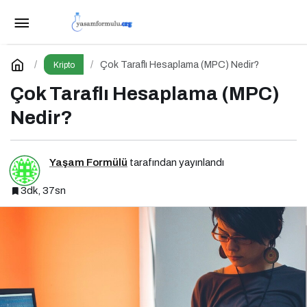
BtcTurk’te Şüpheli İşlem Alarmı: 48 Milyon
Dolarlık Çıkış İddiası
Paylaş
Yorum Yap
Çok Taraflı Hesaplama (MPC) Nedir?
Kripto
Çok Taraflı Hesaplama (MPC)
Nedir?
Yaşam Formülü
tarafından yayınlandı
3dk, 37sn