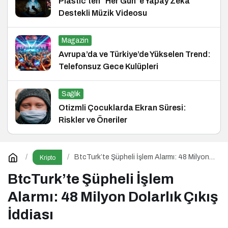
Plastic’ten “Her Gün”e Yapay Zekâ
Destekli Müzik Videosu
Magazin
Avrupa’da ve Türkiye’de Yükselen Trend:
Telefonsuz Gece Kulüpleri
Sağlık
Otizmli Çocuklarda Ekran Süresi:
Riskler ve Öneriler
BtcTurk’te Şüpheli İşlem Alarmı: 48 Milyon
Kripto
Dolarlık Çıkış İddiası
BtcTurk’te Şüpheli İşlem
Alarmı: 48 Milyon Dolarlık Çıkış
İddiası