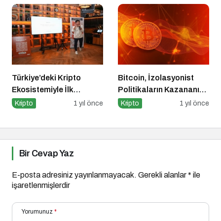
Türkiye’deki Kripto
Bitcoin, İzolasyonist
Ekosistemiyle İlk
Politikaların Kazananı
Buluşma
Olabilir
Kripto
1 yıl önce
Kripto
1 yıl önce
Bir Cevap Yaz
E-posta adresiniz yayınlanmayacak.
Gerekli alanlar
*
ile
işaretlenmişlerdir
Yorumunuz
*