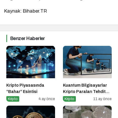
Kaynak: Bihaber.TR
Benzer Haberler
Kripto Piyasasında
Kuantum Bilgisayarlar
“Bahar” Esintisi
Kripto Paraları Tehdit
Eder mi?
Kripto
4 ay önce
Kripto
11 ay önce