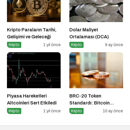
Kripto Paraların Tarihi,
Dolar Maliyet
Gelişimi ve Geleceği
Ortalaması (DCA)
Kripto
1 yıl önce
Kripto
9 ay önce
Piyasa Hareketleri
BRC-20 Token
Altcoinleri Sert Etkiledi
Standardı: Bitcoin
Üzerindeki Deneysel
Kripto
1 yıl önce
Kripto
10 ay önce
Adım