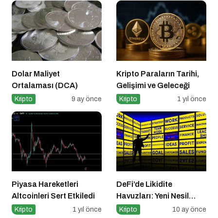
Dolar Maliyet
Kripto Paraların Tarihi,
Ortalaması (DCA)
Gelişimi ve Geleceği
Kripto
9 ay önce
Kripto
1 yıl önce
Piyasa Hareketleri
DeFi’de Likidite
Altcoinleri Sert Etkiledi
Havuzları: Yeni Nesil
Finansın Kalbi
Kripto
1 yıl önce
Kripto
10 ay önce