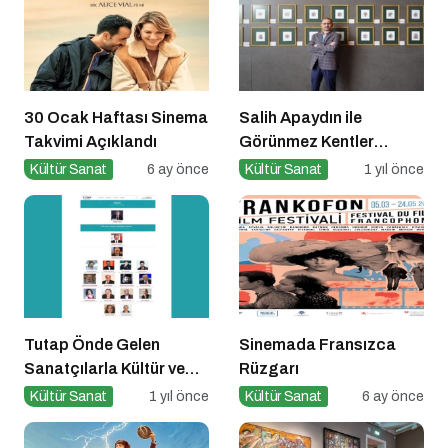
30 Ocak Haftası Sinema
Salih Apaydın ile
Takvimi Açıklandı
Görünmez Kentler
Ekslibris Sergisi
Kültür Sanat
6 ay önce
Kültür Sanat
1 yıl önce
Tutap Önde Gelen
Sinemada Fransızca
Sanatçılarla Kültür ve
Rüzgarı
Sanat Yolucluğuna
Kültür Sanat
1 yıl önce
Kültür Sanat
6 ay önce
Devam Ediyor