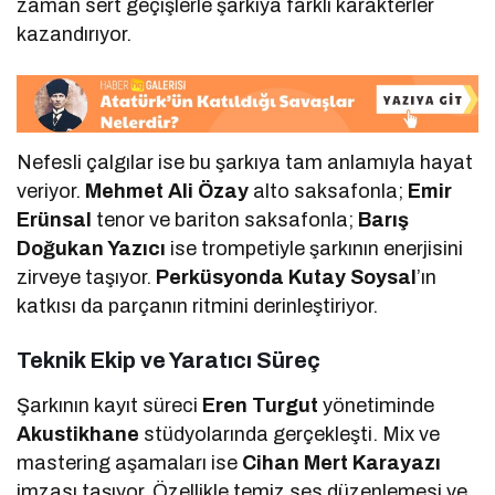
zaman sert geçişlerle şarkıya farklı karakterler
kazandırıyor.
Nefesli çalgılar ise bu şarkıya tam anlamıyla hayat
veriyor.
Mehmet Ali Özay
alto saksafonla;
Emir
Erünsal
tenor ve bariton saksafonla;
Barış
Doğukan Yazıcı
ise trompetiyle şarkının enerjisini
zirveye taşıyor.
Perküsyonda Kutay Soysal
’ın
katkısı da parçanın ritmini derinleştiriyor.
Teknik Ekip ve Yaratıcı Süreç
Şarkının kayıt süreci
Eren Turgut
yönetiminde
Akustikhane
stüdyolarında gerçekleşti. Mix ve
mastering aşamaları ise
Cihan Mert Karayazı
imzası taşıyor. Özellikle temiz ses düzenlemesi ve