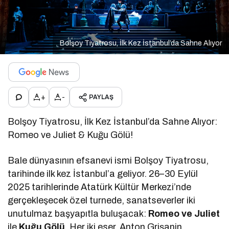
Bolşoy Tiyatrosu, İlk Kez İstanbul’da Sahne Alıyor
+
-
PAYLAŞ
Bolşoy Tiyatrosu, İlk Kez İstanbul’da Sahne Alıyor:
Romeo ve Juliet & Kuğu Gölü!
Bale dünyasının efsanevi ismi Bolşoy Tiyatrosu,
tarihinde ilk kez İstanbul’a geliyor. 26–30 Eylül
2025 tarihlerinde Atatürk Kültür Merkezi’nde
gerçekleşecek özel turnede, sanatseverler iki
unutulmaz başyapıtla buluşacak:
Romeo ve Juliet
ile
Kuğu Gölü
. Her iki eser, Anton Grişanin