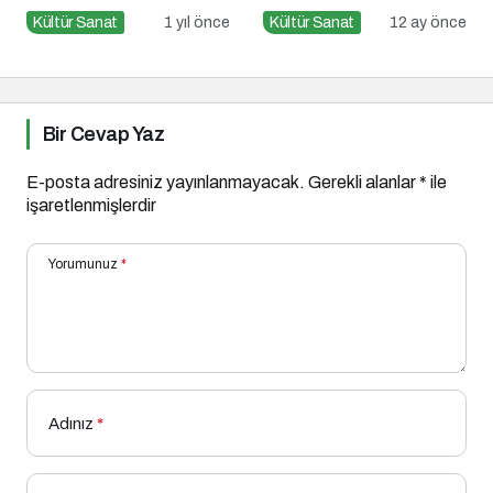
Sinemaseverleri
Kültür Sanat
1 yıl önce
Kültür Sanat
12 ay önce
Bekleyen Yepyeni Filmler
Bir Cevap Yaz
E-posta adresiniz yayınlanmayacak.
Gerekli alanlar
*
ile
işaretlenmişlerdir
Yorumunuz
*
Adınız
*