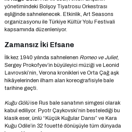
yönetimindeki Bolşoy Tiyatrosu Orkestrası
eşliğinde sahnelenecek. Etkinlik, Art Seasons
organizasyonu ile Türkiye Kültür Yolu Festivali
kapsamında düzenleniyor.
Zamansız İki Efsane
İlk kez 1940 yılında sahnelenen
Romeo ve Juliet
,
Sergey Prokofyev’in büyüleyici müziği ve Leonid
Lavrovski’nin, Verona kronikleri ve Orta Çağ aşk
hikâyelerinden ilham alan koreografisiyle bale
tarihine geçti.
Kuğu Gölü
ise Rus bale sanatının simgesi olarak
kabul ediliyor. Pyotr Çaykovski’nin bestelediği bu
klasik eser, ünlü “Küçük Kuğular Dansı” ve Kara
Kuğu Odile’in 32 fouetté dönüşüyle tüm dünyada