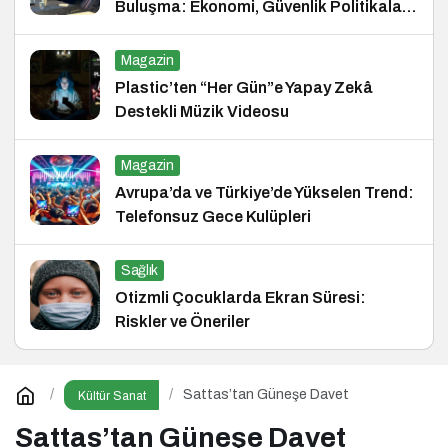
Buluşma: Ekonomi, Güvenlik Politikaları
ve Hukuk Konferansı
Magazin
Plastic’ten “Her Gün”e Yapay Zekâ
Destekli Müzik Videosu
Magazin
Avrupa’da ve Türkiye’de Yükselen Trend:
Telefonsuz Gece Kulüpleri
Sağlık
Otizmli Çocuklarda Ekran Süresi:
Riskler ve Öneriler
Sattas’tan Güneşe Davet
Kültür Sanat
Sattas’tan Güneşe Davet