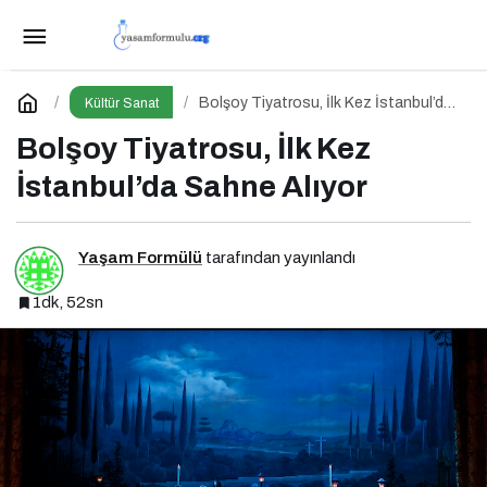
Sattas’tan Güneşe Davet
Paylaş
Yorum Yap
Bolşoy Tiyatrosu, İlk Kez İstanbul’da
Kültür Sanat
Sahne Alıyor
Bolşoy Tiyatrosu, İlk Kez
İstanbul’da Sahne Alıyor
Yaşam Formülü
tarafından yayınlandı
1dk, 52sn