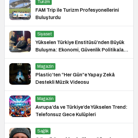
Turizm
FAM Trip ile Turizm Profesyonellerini
Buluşturdu
Siyaset
Yükselen Türkiye Enstitüsü’nden Büyük
Buluşma: Ekonomi, Güvenlik Politikaları
ve Hukuk Konferansı
Magazin
Plastic’ten “Her Gün”e Yapay Zekâ
Destekli Müzik Videosu
Magazin
Avrupa’da ve Türkiye’de Yükselen Trend:
Telefonsuz Gece Kulüpleri
Sağlık