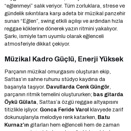
“eğlenmeyi” salık veriyor. Tüm zorluklara, strese ve
gündelik sıkıntılara karşı adeta bir müzikal panzehir
sunan “Eğlen”, swing etkili açılışı ve ardından hızla
reggae köklerine dönerek yazın ritmini yakalıyor.
Şarkı, ismiyle tam uyumlu olarak eğlenceli
atmosferiyle dikkat çekiyor.
Müzikal Kadro Güçlü, Enerji Yüksek
Parçanın müzikal omurgasını oluşturan ekip,
Sattas’ın sahne ruhunu stüdyo kaydına da
başarıyla taşıyor.
Davullarda Cenk Güngör
,
parçanın ritmik temelini oluştururken;
bas gitarda
Öykü Gülata
, Sattas’a özgü reggae altyapısını
titizlikle işliyor.
Gonca Feride Varol
klavyede zarif
dokunuşlarıyla melodiye renk katarken,
Batu
Kurnaz’ın
gitarları hem eğlenceli hem de zaman