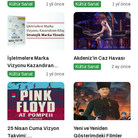
Yeni Kültürel Formlar
Kitap Müjdesi
Kültür Sanat
1 yıl önce
Kültür Sanat
1 yıl önce
İşletmelere Marka
Akdeniz’in Caz Havası
Vizyonu Kazandıran
Kültür Sanat
2 ay önce
Kitap: Stratejik Marka
Kültür Sanat
1 yıl önce
Yönetimi
25 Nisan Cuma Vizyon
Yeni ve Yeniden
Takvimi:
Gösterimdeki Filmler