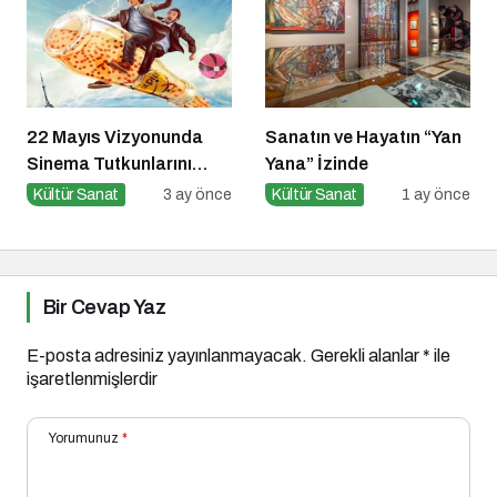
22 Mayıs Vizyonunda
Sanatın ve Hayatın “Yan
Sinema Tutkunlarını
Yana” İzinde
Dopdolu Bir Hafta
Kültür Sanat
3 ay önce
Kültür Sanat
1 ay önce
Bekliyor
Bir Cevap Yaz
E-posta adresiniz yayınlanmayacak.
Gerekli alanlar
*
ile
işaretlenmişlerdir
Yorumunuz
*