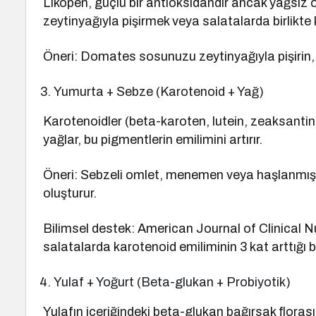
Likopen, güçlü bir antioksidandır ancak yağsız
zeytinyağıyla pişirmek veya salatalarda birlikte ku
Öneri: Domates sosunuzu zeytinyağıyla pişirin,
Yumurta + Sebze (Karotenoid + Yağ)
Karotenoidler (beta-karoten, lutein, zeaksanti
yağlar, bu pigmentlerin emilimini artırır.
Öneri: Sebzeli omlet, menemen veya haşlanmış 
oluşturur.
Bilimsel destek: American Journal of Clinical N
salatalarda karotenoid emiliminin 3 kat arttığı 
Yulaf + Yoğurt (Beta-glukan + Probiyotik)
Yulafın içeriğindeki beta-glukan bağırsak florasın