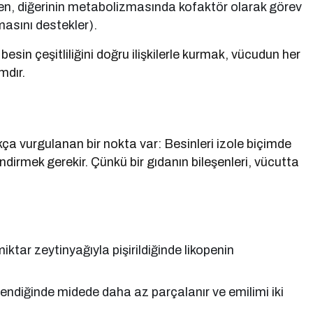
eşen, diğerinin metabolizmasında kofaktör olarak görev
masını destekler).
sin çeşitliliğini doğru ilişkilerle kurmak, vücudun her
mdır.
a vurgulanan bir nokta var: Besinleri izole biçimde
endirmek gerekir. Çünkü bir gıdanın bileşenleri, vücutta
iktar zeytinyağıyla pişirildiğinde likopenin
klendiğinde midede daha az parçalanır ve emilimi iki