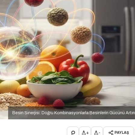
Besin Sinerjisi: Doğru Kombinasyonlarla Besinlerin Gücünü Artır
+
-
PAYLAŞ