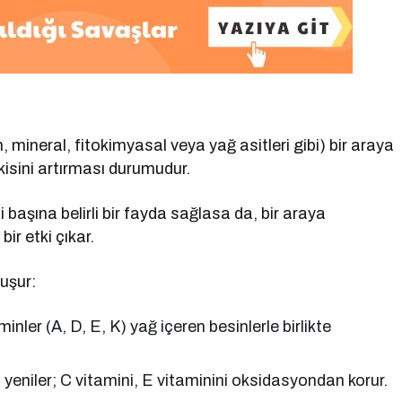
in, mineral, fitokimyasal veya yağ asitleri gibi) bir araya
tkisini artırması durumudur.
i başına belirli bir fayda sağlasa da, bir araya
ir etki çıkar.
luşur:
ler (A, D, E, K) yağ içeren besinlerle birlikte
 yeniler; C vitamini, E vitaminini oksidasyondan korur.