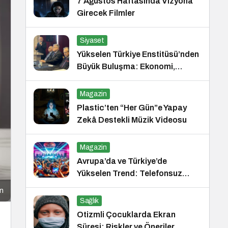
7 Ağustos Haftasında Vizyona
Girecek Filmler
Siyaset
Yükselen Türkiye Enstitüsü’nden
Büyük Buluşma: Ekonomi,
Güvenlik Politikaları ve Hukuk
Konferansı
Magazin
Plastic’ten “Her Gün”e Yapay
Zekâ Destekli Müzik Videosu
Magazin
Avrupa’da ve Türkiye’de
Yükselen Trend: Telefonsuz
Gece Kulüpleri
ın
Sağlık
Otizmli Çocuklarda Ekran
Süresi: Riskler ve Öneriler