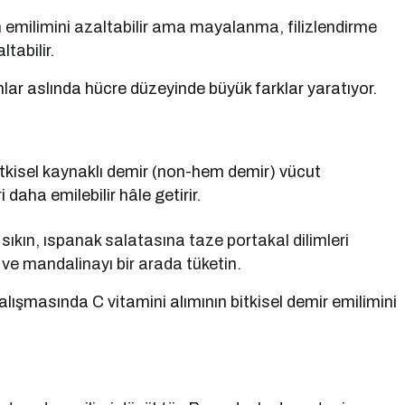
n emilimini azaltabilir ama mayalanma, filizlendirme
ltabilir.
r aslında hücre düzeyinde büyük farklar yaratıyor.
Bitkisel kaynaklı demir (non-hem demir) vücut
 daha emilebilir hâle getirir.
ıkın, ıspanak salatasına taze portakal dilimleri
 ve mandalinayı bir arada tüketin.
lışmasında C vitamini alımının bitkisel demir emilimini