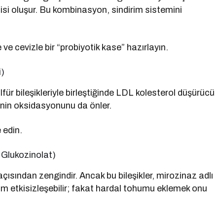
rjisi oluşur. Bu kombinasyon, sindirim sistemini
ve cevizle bir “probiyotik kase” hazırlayın.
i)
für bileşikleriyle birleştiğinde LDL kolesterol düşürücü
rinin oksidasyonunu da önler.
 edin.
 Glukozinolat)
açısından zengindir. Ancak bu bileşikler, mirozinaz adlı
zim etkisizleşebilir; fakat hardal tohumu eklemek onu