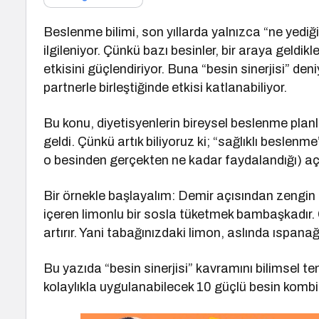
Beslenme bilimi, son yıllarda yalnızca “ne yediği
ilgileniyor. Çünkü bazı besinler, bir araya geldikl
etkisini güçlendiriyor. Buna “besin sinerjisi” deni
partnerle birleştiğinde etkisi katlanabiliyor.
Bu konu, diyetisyenlerin bireysel beslenme planl
geldi. Çünkü artık biliyoruz ki; “sağlıklı beslen
o besinden gerçekten ne kadar faydalandığı) açı
Bir örnekle başlayalım: Demir açısından zengin
içeren limonlu bir sosla tüketmek bambaşkadır. C
artırır. Yani tabağınızdaki limon, aslında ıspanağ
Bu yazıda “besin sinerjisi” kavramını bilimsel t
kolaylıkla uygulanabilecek 10 güçlü besin ko