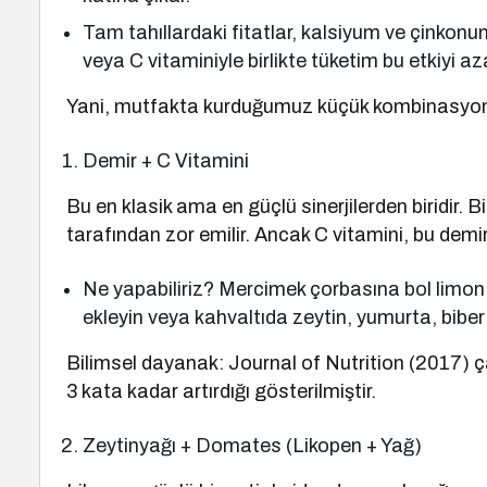
Tam tahıllardaki fitatlar, kalsiyum ve çinkonu
veya C vitaminiyle birlikte tüketim bu etkiyi aza
Yani, mutfakta kurduğumuz küçük kombinasyonla
Demir + C Vitamini
Bu en klasik ama en güçlü sinerjilerden biridir. 
tarafından zor emilir. Ancak C vitamini, bu demiri
Ne yapabiliriz? Mercimek çorbasına bol limon s
ekleyin veya kahvaltıda zeytin, yumurta, biber
Bilimsel dayanak: Journal of Nutrition (2017) ça
3 kata kadar artırdığı gösterilmiştir.
Zeytinyağı + Domates (Likopen + Yağ)