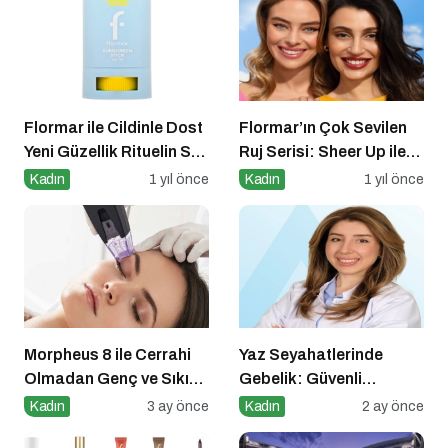
Flormar ile Cildinle Dost
Flormar’ın Çok Sevilen
Yeni Güzellik Rituelin Sun
Ruj Serisi: Sheer Up ile
Lovers
Gülümse
Kadın
1 yıl önce
Kadın
1 yıl önce
Morpheus 8 ile Cerrahi
Yaz Seyahatlerinde
Olmadan Genç ve Sıkı
Gebelik: Güvenli
Bir Cilt Mümkün
Yolculuk İçin 7 Altın
Kadın
3 ay önce
Kadın
2 ay önce
Kural