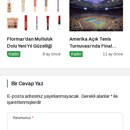
Flormar’dan Mutluluk
Amerika Açık Tenis
Dolu Yeni Yıl Güzelliği
Turnuvası’nda Final
Heyecanı Eurosport’ta!
Kadın
8 ay önce
Kadın
11 ay önce
Bir Cevap Yaz
E-posta adresiniz yayınlanmayacak.
Gerekli alanlar
*
ile
işaretlenmişlerdir
Yorumunuz
*