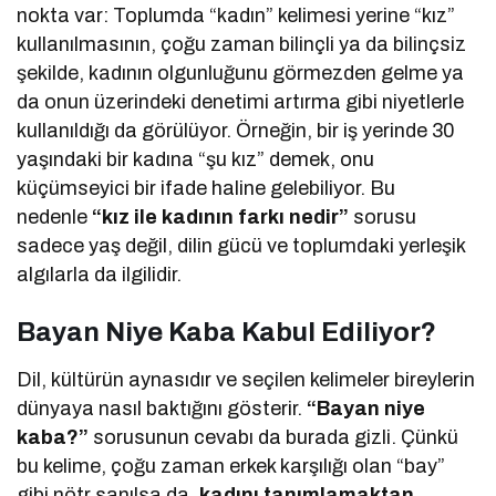
nokta var: Toplumda “kadın” kelimesi yerine “kız”
kullanılmasının, çoğu zaman bilinçli ya da bilinçsiz
şekilde, kadının olgunluğunu görmezden gelme ya
da onun üzerindeki denetimi artırma gibi niyetlerle
kullanıldığı da görülüyor. Örneğin, bir iş yerinde 30
yaşındaki bir kadına “şu kız” demek, onu
küçümseyici bir ifade haline gelebiliyor. Bu
nedenle
“kız ile kadının farkı nedir”
sorusu
sadece yaş değil, dilin gücü ve toplumdaki yerleşik
algılarla da ilgilidir.
Bayan Niye Kaba Kabul Ediliyor?
Dil, kültürün aynasıdır ve seçilen kelimeler bireylerin
dünyaya nasıl baktığını gösterir.
“Bayan niye
kaba?”
sorusunun cevabı da burada gizli. Çünkü
bu kelime, çoğu zaman erkek karşılığı olan “bay”
gibi nötr sanılsa da,
kadını tanımlamaktan