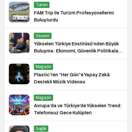
Turizm
FAM Trip ile Turizm Profesyonellerini
Buluşturdu
Siyaset
Yükselen Türkiye Enstitüsü’nden Büyük
Buluşma: Ekonomi, Güvenlik Politikaları
ve Hukuk Konferansı
Magazin
Plastic’ten “Her Gün”e Yapay Zekâ
Destekli Müzik Videosu
Magazin
Avrupa’da ve Türkiye’de Yükselen Trend:
Telefonsuz Gece Kulüpleri
Sağlık