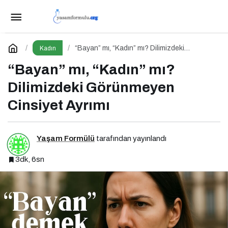
Flormar’ın Çok Sevilen Ruj Serisi: Sheer Up ile
Gülümse
Paylaş
Yorum Yap
“Bayan” mı, “Kadın” mı? Dilimizdeki
Kadın
Görünmeyen Cinsiyet Ayrımı
“Bayan” mı, “Kadın” mı?
Dilimizdeki Görünmeyen
Cinsiyet Ayrımı
Yaşam Formülü
tarafından yayınlandı
3dk, 6sn