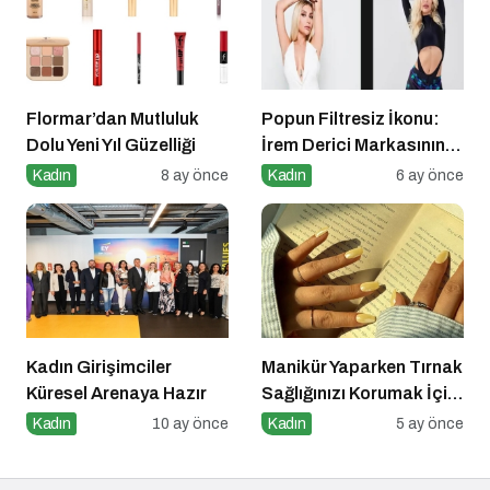
Taşıyor!
Flormar’dan Mutluluk
Popun Filtresiz İkonu:
Dolu Yeni Yıl Güzelliği
İrem Derici Markasının
Genetik Kodları Çözüldü
Kadın
8 ay önce
Kadın
6 ay önce
Kadın Girişimciler
Manikür Yaparken Tırnak
Küresel Arenaya Hazır
Sağlığınızı Korumak İçin
Asla Unutmamanız
Kadın
10 ay önce
Kadın
5 ay önce
Gereken Detaylar