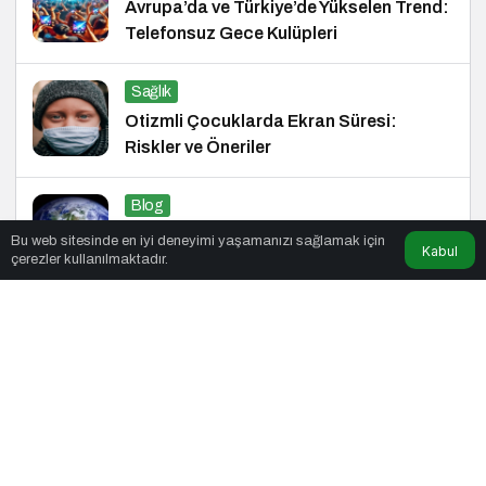
Avrupa’da ve Türkiye’de Yükselen Trend:
Telefonsuz Gece Kulüpleri
Sağlık
Otizmli Çocuklarda Ekran Süresi:
Riskler ve Öneriler
Blog
Dünyanın Bir Küre Şeklinde Olduğunu
Bu web sitesinde en iyi deneyimi yaşamanızı sağlamak için
Kabul
çerezler kullanılmaktadır.
Kanıtlayan Olaylar Nedir?
© Telif Hakkı 26.01.2019, Tüm Hakları Saklıdır.
haber
,
haberler
,
gezilecek yerler
,
en iyiler listesi
,
bihaber
,
startup
,
sağlıklı
,
eshaber
,
kadın
,
habertr