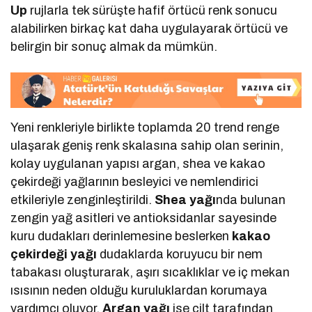
Up
rujlarla tek sürüşte hafif örtücü renk sonucu
alabilirken birkaç kat daha uygulayarak örtücü ve
belirgin bir sonuç almak da mümkün.
Yeni renkleriyle birlikte toplamda 20 trend renge
ulaşarak geniş renk skalasına sahip olan serinin,
kolay uygulanan yapısı argan, shea ve kakao
çekirdeği yağlarının besleyici ve nemlendirici
etkileriyle zenginleştirildi.
Shea yağı
nda bulunan
zengin yağ asitleri ve antioksidanlar sayesinde
kuru dudakları derinlemesine beslerken
kakao
çekirdeği
yağı
dudaklarda koruyucu bir nem
tabakası oluşturarak, aşırı sıcaklıklar ve iç mekan
ısısının neden olduğu kuruluklardan korumaya
yardımcı oluyor.
Argan yağı
ise cilt tarafından