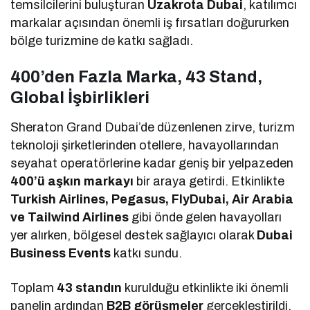
temsilcilerini buluşturan
Uzakrota Dubai
, katılımcı
markalar açısından önemli iş fırsatları doğururken
bölge turizmine de katkı sağladı.
400’den Fazla Marka, 43 Stand,
Global İşbirlikleri
Sheraton Grand Dubai’de düzenlenen zirve, turizm
teknoloji şirketlerinden otellere, havayollarından
seyahat operatörlerine kadar geniş bir yelpazeden
400’ü aşkın markayı
bir araya getirdi. Etkinlikte
Turkish Airlines, Pegasus, FlyDubai, Air Arabia
ve Tailwind Airlines
gibi önde gelen havayolları
yer alırken, bölgesel destek sağlayıcı olarak
Dubai
Business Events
katkı sundu.
Toplam
43 standın
kurulduğu etkinlikte iki önemli
panelin ardından
B2B görüşmeler
gerçekleştirildi.