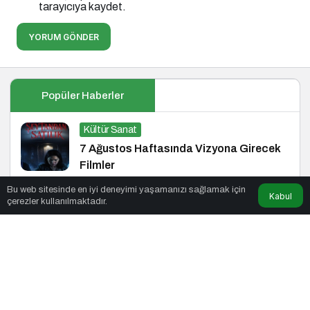
tarayıcıya kaydet.
YORUM GÖNDER
Popüler Haberler
Kültür Sanat
7 Ağustos Haftasında Vizyona Girecek
Filmler
Bu web sitesinde en iyi deneyimi yaşamanızı sağlamak için
Kabul
çerezler kullanılmaktadır.
Siyaset
Yükselen Türkiye Enstitüsü’nden Büyük
Buluşma: Ekonomi, Güvenlik Politikaları
ve Hukuk Konferansı
Magazin
Plastic’ten “Her Gün”e Yapay Zekâ