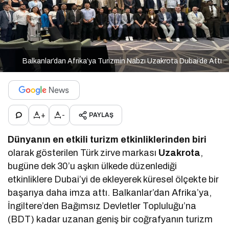
Balkanlar’dan Afrika’ya Turizmin Nabzı Uzakrota Dubai’de Attı
+
-
PAYLAŞ
Dünyanın en etkili turizm etkinliklerinden biri
olarak gösterilen Türk zirve markası
Uzakrota
,
bugüne dek 30’u aşkın ülkede düzenlediği
etkinliklere Dubai’yi de ekleyerek küresel ölçekte bir
başarıya daha imza attı. Balkanlar’dan Afrika’ya,
İngiltere’den Bağımsız Devletler Topluluğu’na
(BDT) kadar uzanan geniş bir coğrafyanın turizm