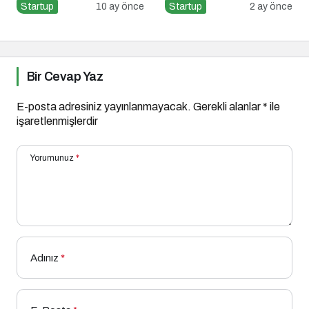
Partneri Ne Demek?
Connect’te buluştu
Startup
10 ay önce
Startup
2 ay önce
Bir Cevap Yaz
E-posta adresiniz yayınlanmayacak.
Gerekli alanlar
*
ile
işaretlenmişlerdir
Yorumunuz
*
Adınız
*