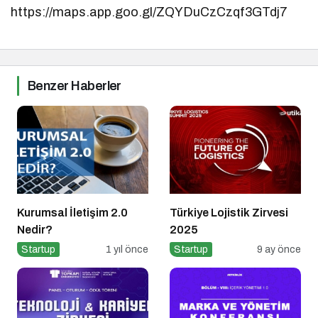
https://maps.app.goo.gl/ZQYDuCzCzqf3GTdj7
Benzer Haberler
Kurumsal İletişim 2.0
Türkiye Lojistik Zirvesi
Nedir?
2025
Startup
1 yıl önce
Startup
9 ay önce