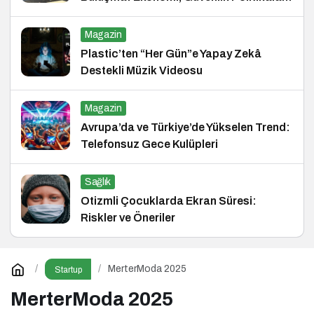
ve Hukuk Konferansı
Magazin
Plastic’ten “Her Gün”e Yapay Zekâ
Destekli Müzik Videosu
Magazin
Avrupa’da ve Türkiye’de Yükselen Trend:
Telefonsuz Gece Kulüpleri
Sağlık
Otizmli Çocuklarda Ekran Süresi:
Riskler ve Öneriler
MerterModa 2025
Startup
MerterModa 2025