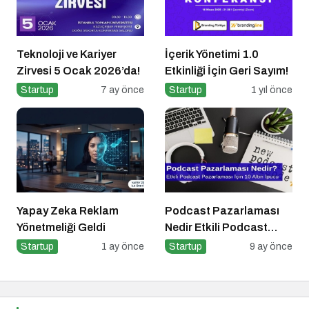
Teknoloji ve Kariyer
İçerik Yönetimi 1.0
Zirvesi 5 Ocak 2026’da!
Etkinliği İçin Geri Sayım!
Startup
7 ay önce
Startup
1 yıl önce
Yapay Zeka Reklam
Podcast Pazarlaması
Yönetmeliği Geldi
Nedir Etkili Podcast
Pazarlaması için 10
Startup
1 ay önce
Startup
9 ay önce
Altın İpucu