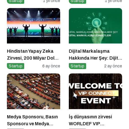
Startup
1 yıl önce
Startup
1 yıl önce
Hindistan Yapay Zeka
Dijital Markalaşma
Zirvesi, 200 Milyar Dolar
Hakkında Her Şey: Dijital
ve El Tutuşmayan İki
Markalaşma Sohbetleri
Startup
6 ay önce
Startup
2 ay önce
CEO
Podcast Serisi
Medya Sponsoru, Basın
İş dünyasının zirvesi
Sponsoru ve Medya
WORLDEF VIP