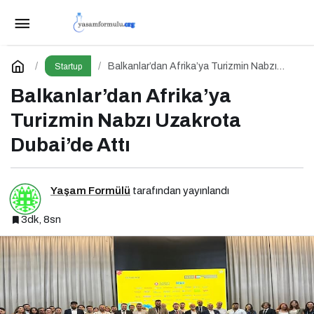
MerterModa 2025
Paylaş
Yorum Yap
Balkanlar’dan Afrika’ya Turizmin Nabzı
Startup
Uzakrota Dubai’de Attı
Balkanlar’dan Afrika’ya
Turizmin Nabzı Uzakrota
Dubai’de Attı
Yaşam Formülü
tarafından yayınlandı
3dk, 8sn