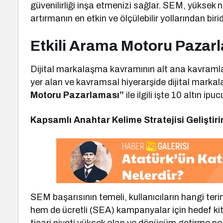
güvenilirliği inşa etmenizi sağlar. SEM, yüksek n
artırmanın en etkin ve ölçülebilir yollarından birid
Etkili Arama Motoru Pazarla
Dijital markalaşma kavramının alt ana kavramla
yer alan ve kavramsal hiyerarşide dijital mark
Motoru Pazarlaması”
ile ilgili işte 10 altın ipuc
Kapsamlı Anahtar Kelime Stratejisi Geliştiri
SEM başarısının temeli, kullanıcıların hangi te
hem de ücretli (SEA) kampanyalar için hedef kitle