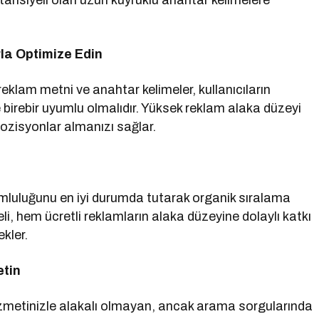
tansiyeli olan uzun kuyruklu anahtar kelimelere
rla Optimize Edin
eklam metni ve anahtar kelimeler, kullanıcıların
le birebir uyumlu olmalıdır. Yüksek reklam alaka düzeyi
pozisyonlar almanızı sağlar.
yumluluğunu en iyi durumda tutarak organik sıralama
eli, hem ücretli reklamların alaka düzeyine dolaylı katkı
kler.
etin
zmetinizle alakalı olmayan, ancak arama sorgularında