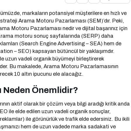
nümüzde, markaların potansiyel müşterilere en hızlı ve
 strateji Arama Motoru Pazarlaması (SEM)’dır. Peki,
a Motoru Pazarlaması nedir ve dijital başarınız için
n arama motoru sonuç sayfalarında (SERP) daha
eklamları (Search Engine Advertising – SEA) hem de
tion – SEO) kapsayan bütüncül bir yaklaşımdır.
le uzun vadeli organik büyümeyi birleştirerek
 eder. Bu makalede, Arama Motoru Pazarlamasının
erecek 10 altın ipucunu ele alacağız.
 Neden Önemlidir?
nın aktif olarak bir çözüm veya bilgi aradığı kritik anda
EO ile elde edilen uzun vadeli organik sonuçlar,
eklamlar) ile görünürlük ve trafik elde edersiniz. Bu ikili
 ulaşmanızı hem de uzun vadede marka sadakati ve