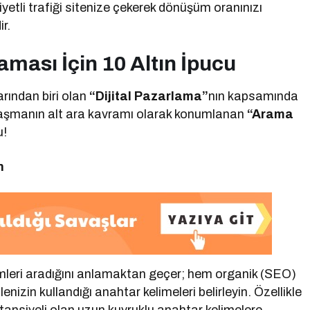
iyetli trafiği sitenize çekerek dönüşüm oranınızı
ir.
ması İçin 10 Altın İpucu
rından biri olan
“Dijital Pazarlama”
nın kapsamında
alaşmanın alt ara kavramı olarak konumlanan
“Arama
u!
n
rimleri aradığını anlamaktan geçer; hem organik (SEO)
nizin kullandığı anahtar kelimeleri belirleyin. Özellikle