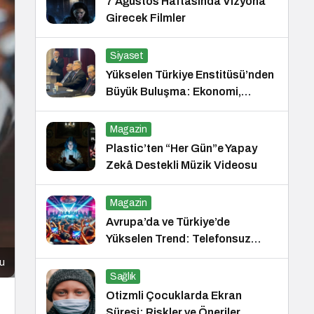
7 Ağustos Haftasında Vizyona
Girecek Filmler
Siyaset
Yükselen Türkiye Enstitüsü’nden
Büyük Buluşma: Ekonomi,
Güvenlik Politikaları ve Hukuk
Konferansı
Magazin
Plastic’ten “Her Gün”e Yapay
Zekâ Destekli Müzik Videosu
Magazin
Avrupa’da ve Türkiye’de
Yükselen Trend: Telefonsuz
Gece Kulüpleri
cu
Sağlık
Otizmli Çocuklarda Ekran
Süresi: Riskler ve Öneriler