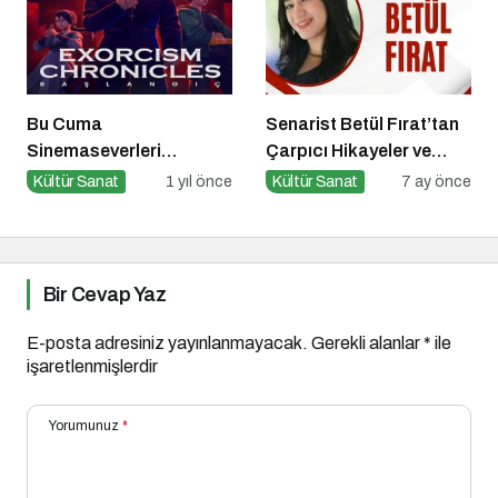
Bu Cuma
Senarist Betül Fırat’tan
Sinemaseverleri
Çarpıcı Hikayeler ve
Bekleyen Yepyeni Filmler!
Şarkılar
Kültür Sanat
1 yıl önce
Kültür Sanat
7 ay önce
Bir Cevap Yaz
E-posta adresiniz yayınlanmayacak.
Gerekli alanlar
*
ile
işaretlenmişlerdir
Yorumunuz
*