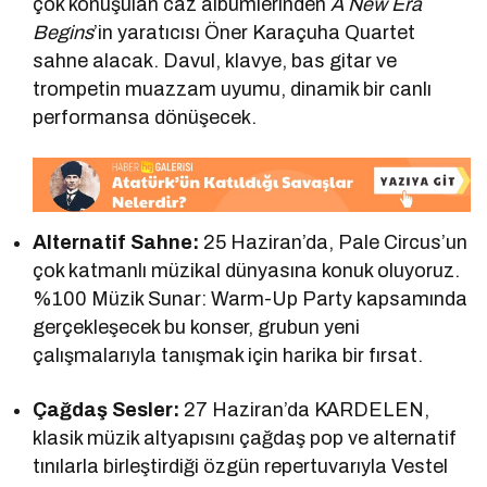
çok konuşulan caz albümlerinden
A New Era
Begins
’in yaratıcısı Öner Karaçuha Quartet
sahne alacak. Davul, klavye, bas gitar ve
trompetin muazzam uyumu, dinamik bir canlı
performansa dönüşecek.
Alternatif Sahne:
25 Haziran’da, Pale Circus’un
çok katmanlı müzikal dünyasına konuk oluyoruz.
%100 Müzik Sunar: Warm-Up Party kapsamında
gerçekleşecek bu konser, grubun yeni
çalışmalarıyla tanışmak için harika bir fırsat.
Çağdaş Sesler:
27 Haziran’da KARDELEN,
klasik müzik altyapısını çağdaş pop ve alternatif
tınılarla birleştirdiği özgün repertuvarıyla Vestel