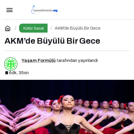
Zorlu PSM’de 22 – 28 Haziran Haftası
Paylaş
Yorum Yap
AKM’de Büyülü Bir Gece
Kültür Sanat
AKM’de Büyülü Bir Gece
Yaşam Formülü
tarafından yayınlandı
6dk, 35sn