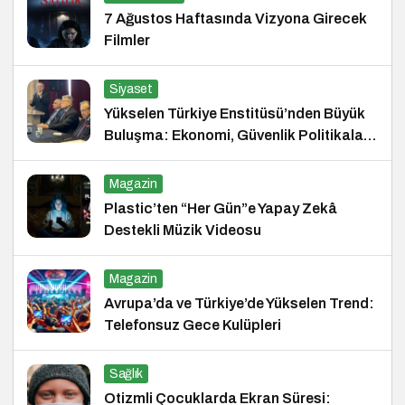
7 Ağustos Haftasında Vizyona Girecek
Filmler
Siyaset
Yükselen Türkiye Enstitüsü’nden Büyük
Buluşma: Ekonomi, Güvenlik Politikaları
ve Hukuk Konferansı
Magazin
Plastic’ten “Her Gün”e Yapay Zekâ
Destekli Müzik Videosu
Magazin
Avrupa’da ve Türkiye’de Yükselen Trend:
Telefonsuz Gece Kulüpleri
Sağlık
Otizmli Çocuklarda Ekran Süresi: