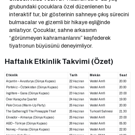
grubundaki çocuklara özel düzenlenen bu
interaktif tur, bir gösterinin sahneye çıkış sürecini
bulmacalar ve gizemli bir hikaye eşliğinde
anlatıyor. Çocuklar, sahne arkasının
“görünmeyen kahramanlarını” keşfederek
tiyatronun büyüsünü deneyimliyor.
Haftalık Etkinlik Takvimi (Özet)
Etkinlik
Tarih
Mekân
Saat
Arjantin – Avusturya (Dünya Kupası)
22 Haziran
Vestel Amfi
20.00
Portekiz – Özbekistan (Dünya Kupası)
23 Haziran
Vestel Amfi
20.00
İngiltere – Gana (Dünya Kupası)
23 Haziran
Vestel Amfi
23.00
Öner Karaçuha Quartet
24 Haziran
Vestel Amfi
19.00
Pale Circus (Warm-Up Party)
25 Haziran
Vestel Amfi
20.00
The Gathering & The Pineapple Thief
25 Haziran
Turkcell Sahnesi
21.30
Ekvador – Almanya (Dünya Kupası)
25 Haziran
Vestel Amfi
23.00
ABD – Türkiye (Dünya Kupası)
26 Haziran
Vestel Amfi
05.00
Norveç – Fransa (Dünya Kupası)
26 Haziran
Vestel Amfi
22.00