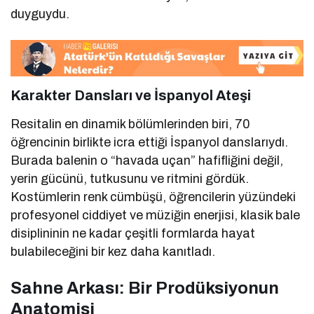
duyguydu.
Karakter Dansları ve İspanyol Ateşi
Resitalin en dinamik bölümlerinden biri, 70
öğrencinin birlikte icra ettiği İspanyol danslarıydı.
Burada balenin o “havada uçan” hafifliğini değil,
yerin gücünü, tutkusunu ve ritmini gördük.
Kostümlerin renk cümbüşü, öğrencilerin yüzündeki
profesyonel ciddiyet ve müziğin enerjisi, klasik bale
disiplininin ne kadar çeşitli formlarda hayat
bulabileceğini bir kez daha kanıtladı.
Sahne Arkası: Bir Prodüksiyonun
Anatomisi