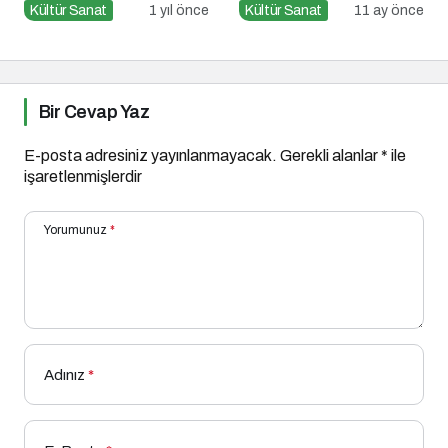
GÜNEY ile Söyleşi
Kültür Sanat
1 yıl önce
Kültür Sanat
11 ay önce
Bir Cevap Yaz
E-posta adresiniz yayınlanmayacak.
Gerekli alanlar
*
ile
işaretlenmişlerdir
Yorumunuz
*
Adınız
*