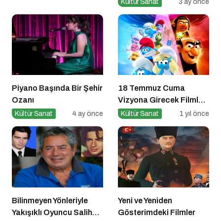
Kültür Sanat
3 ay önce
Bekliyor
Piyano Başında Bir Şehir
18 Temmuz Cuma
Ozanı
Vizyona Girecek Filmler
Belli Oldu
Kültür Sanat
4 ay önce
Kültür Sanat
1 yıl önce
Bilinmeyen Yönleriyle
Yeni ve Yeniden
Yakışıklı Oyuncu Salih
Gösterimdeki Filmler