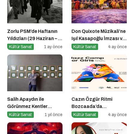
Zorlu PSM’de Haftanın
Don Quixote Müzikali’ne
Yıldızları (29 Haziran – 5
Işıl Kasapoğlu İmzası ve
Temmuz)
Büyük Ödül!
Kültür Sanat
1 ay önce
Kültür Sanat
4 ay önce
Salih Apaydın ile
Cazın Özgür Ritmi
Görünmez Kentler
Bozcaada’da
Ekslibris Sergisi
Yankılanıyor
Kültür Sanat
1 yıl önce
Kültür Sanat
4 ay önce