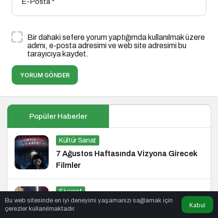
E-Posta
*
Bir dahaki sefere yorum yaptığımda kullanılmak üzere
adımı, e-posta adresimi ve web site adresimi bu
tarayıcıya kaydet.
YORUM GÖNDER
Popüler Haberler
Kültür Sanat
7 Ağustos Haftasında Vizyona Girecek
Filmler
Siyaset
Bu web sitesinde en iyi deneyimi yaşamanızı sağlamak için
Yükselen Türkiye Enstitüsü’nden Büyük
Kabul
çerezler kullanılmaktadır.
Buluşma: Ekonomi, Güvenlik Politikaları