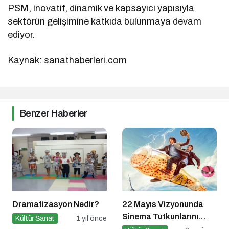
PSM, inovatif, dinamik ve kapsayıcı yapısıyla
sektörün gelişimine katkıda bulunmaya devam
ediyor.
Kaynak: sanathaberleri.com
Benzer Haberler
Dramatizasyon Nedir?
22 Mayıs Vizyonunda
Sinema Tutkunlarını
Kültür Sanat
1 yıl önce
Dopdolu Bir Hafta