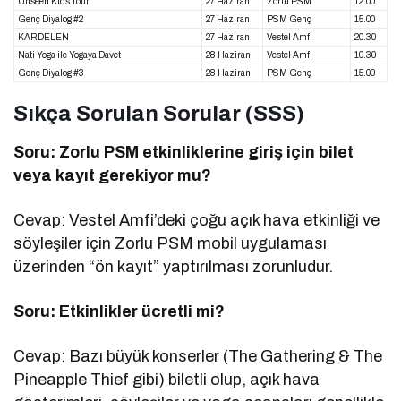
Unseen Kids Tour
27 Haziran
Zorlu PSM
12.00
Genç Diyalog #2
27 Haziran
PSM Genç
15.00
KARDELEN
27 Haziran
Vestel Amfi
20.30
Nati Yoga ile Yogaya Davet
28 Haziran
Vestel Amfi
10.30
Genç Diyalog #3
28 Haziran
PSM Genç
15.00
Sıkça Sorulan Sorular (SSS)
Soru: Zorlu PSM etkinliklerine giriş için bilet
veya kayıt gerekiyor mu?
Cevap: Vestel Amfi’deki çoğu açık hava etkinliği ve
söyleşiler için Zorlu PSM mobil uygulaması
üzerinden “ön kayıt” yaptırılması zorunludur.
Soru: Etkinlikler ücretli mi?
Cevap: Bazı büyük konserler (The Gathering & The
Pineapple Thief gibi) biletli olup, açık hava