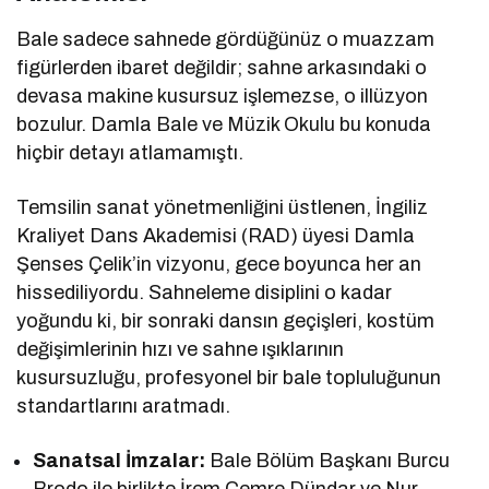
Bale sadece sahnede gördüğünüz o muazzam
figürlerden ibaret değildir; sahne arkasındaki o
devasa makine kusursuz işlemezse, o illüzyon
bozulur. Damla Bale ve Müzik Okulu bu konuda
hiçbir detayı atlamamıştı.
Temsilin sanat yönetmenliğini üstlenen, İngiliz
Kraliyet Dans Akademisi (RAD) üyesi Damla
Şenses Çelik’in vizyonu, gece boyunca her an
hissediliyordu. Sahneleme disiplini o kadar
yoğundu ki, bir sonraki dansın geçişleri, kostüm
değişimlerinin hızı ve sahne ışıklarının
kusursuzluğu, profesyonel bir bale topluluğunun
standartlarını aratmadı.
Sanatsal İmzalar:
Bale Bölüm Başkanı Burcu
Brodo ile birlikte İrem Cemre Dündar ve Nur