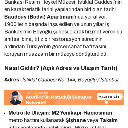
Bankası Resim Heykel Müzesi, İstiklal Caddesi’nin
en karakteristik tarihi yapılarından biri olan tarihi
Baudouy (Bodvi) Apartmanı
’nda yer alıyor.
1900’lerin başında inşa edilen ve uzun yıllar İş
Bankası’nın Beyoğlu şubesi olarak hizmet veren bu
anıtsal bina, titiz bir restorasyon sürecinin
ardından Türkiye’nin görsel sanat hafızasını
koruyan muazzam bir müzeye dönüştürüldü.
Nasıl Gidilir? (Açık Adres ve Ulaşım Tarifi)
Adres:
İstiklal Caddesi No: 144, Beyoğlu / İstanbul
Metro ile Ulaşım:
M2 Yenikapı-Hacıosman
metro hattını kullanarak
Şişhane
veya
Taksim
istasyonlarında inebilirsiniz. Müze, İstiklal