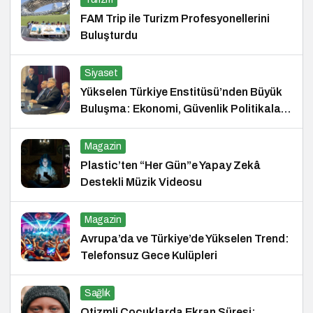
FAM Trip ile Turizm Profesyonellerini
Buluşturdu
Siyaset
Yükselen Türkiye Enstitüsü’nden Büyük
Buluşma: Ekonomi, Güvenlik Politikaları
ve Hukuk Konferansı
Magazin
Plastic’ten “Her Gün”e Yapay Zekâ
Destekli Müzik Videosu
Magazin
Avrupa’da ve Türkiye’de Yükselen Trend:
Telefonsuz Gece Kulüpleri
Sağlık
Otizmli Çocuklarda Ekran Süresi: