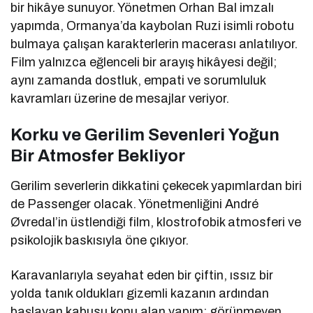
bir hikâye sunuyor. Yönetmen
Orhan Bal
imzalı
yapımda, Ormanya’da kaybolan Ruzi isimli robotu
bulmaya çalışan karakterlerin macerası anlatılıyor.
Film yalnızca eğlenceli bir arayış hikâyesi değil;
aynı zamanda dostluk, empati ve sorumluluk
kavramları üzerine de mesajlar veriyor.
Korku ve Gerilim Sevenleri Yoğun
Bir Atmosfer Bekliyor
Gerilim severlerin dikkatini çekecek yapımlardan biri
de
Passenger
olacak. Yönetmenliğini
André
Øvredal
’in üstlendiği film, klostrofobik atmosferi ve
psikolojik baskısıyla öne çıkıyor.
Karavanlarıyla seyahat eden bir çiftin, ıssız bir
yolda tanık oldukları gizemli kazanın ardından
başlayan kabusu konu alan yapım; görünmeyen