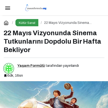
Beyoğlu’nun Kalbinde Bir Sanat Vahası
Paylaş
Yorum Yap
22 Mayıs Vizyonunda Sinema
Kültür Sanat
Tutkunlarını Dopdolu Bir Hafta
Bekliyor
22 Mayıs Vizyonunda Sinema
Tutkunlarını Dopdolu Bir Hafta
Bekliyor
Yaşam Formülü
tarafından yayınlandı
6dk, 16sn