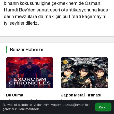
binanın kokusunu içine çekmek hem de Osman
Hamdi Bey’den sanat eseri otantikasyonuna kadar
derin mevzulara dalmak için bu fırsatı kaçırmayın!
İyi seyirler dileriz.
Benzer Haberler
Bu Cuma
Japon Metal Fırtınası
Sinemaseverleri
İstanbul’a Geliyor
Bu web sitesinde en iyi deneyimi yaşamanızı sağlamak için
Bekleyen Yepyeni Filmler!
Kabul
Kültür Sanat
1 yıl önce
Kültür Sanat
7 ay önce
çerezler kullanılmaktadır.