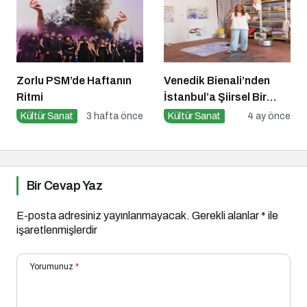
Zorlu PSM’de Haftanın
Venedik Bienali’nden
Ritmi
İstanbul’a Şiirsel Bir
Geçiş
Kültür Sanat
3 hafta önce
Kültür Sanat
4 ay önce
Bir Cevap Yaz
E-posta adresiniz yayınlanmayacak.
Gerekli alanlar
*
ile
işaretlenmişlerdir
Yorumunuz
*