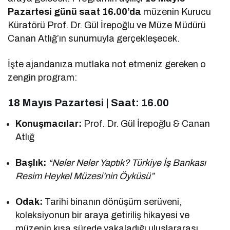
Pazartesi günü saat 16.00’da
müzenin Kurucu
Küratörü Prof. Dr. Gül İrepoğlu ve Müze Müdürü
Canan Atlığ’ın sunumuyla gerçekleşecek.
İşte ajandanıza mutlaka not etmeniz gereken o
zengin program:
18 Mayıs Pazartesi | Saat: 16.00
Konuşmacılar:
Prof. Dr. Gül İrepoğlu & Canan
Atlığ
Başlık:
“Neler Neler Yaptık? Türkiye İş Bankası
Resim Heykel Müzesi’nin Öyküsü”
Odak:
Tarihi binanın dönüşüm serüveni,
koleksiyonun bir araya getiriliş hikayesi ve
müzenin kısa sürede yakaladığı uluslararası