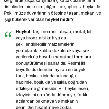
sergilerde sıkça karşımıza çıkacak olan iki ana
disiplinden biri resim, diğeri ise şüphesiz heykeldir.
Peki, müze duvarlarının ötesine taşan, mekanı ve
ışığı bükerek var olan
heykel nedir?
Heykel;
taş, mermer, ahşap, metal, kil
veya bronz gibi katı ya da
şekillendirilebilir malzemelerin
yontularak, kalıba dökülerek veya şekil
verilerek üç boyutlu sanatsal formlara
dönüştürülmesi sanatıdır. Resmi iki
boyutlu düzlemden ayıran en büyük
fark, heykelin içinde bulunduğu
hacimle, boşlukla ve ışıkla doğrudan
etkileşime girmesidir. Bir heykel eseri,
izleyicisini etrafında dönmeye, farklı
açılardan bakmaya ve mekanın
derinliğini hissetmeye zorlar.