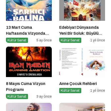
13 Mart Cuma
Edebiyat Dünyasında
Haftasında Vizyonda
Yeni Bir Soluk: Büyülü
Hangi Filmler Var?
Sandık Çanakkale
Kültür Sanat
5 ay önce
Kültür Sanat
1 yıl önce
Zaferi
8 Mayıs Cuma Vizyon
Anne Çocuk Rehberi
Programı
Kültür Sanat
1 yıl önce
Kültür Sanat
3 ay önce