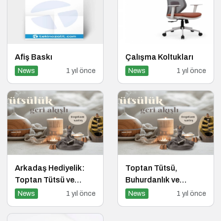
Afiş Baskı
Çalışma Koltukları
News
1 yıl önce
News
1 yıl önce
Arkadaş Hediyelik:
Toptan Tütsü,
Toptan Tütsü ve
Buhurdanlık ve
Ruhun Derinliklerine
Tütsülükte Güvenin
News
1 yıl önce
News
1 yıl önce
Yolculuk
Adı: Arkadaş
Hediyelik