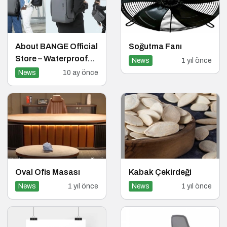
About BANGE Official
Soğutma Fanı
Store – Waterproof
News
1 yıl önce
Backpacks, Travel
News
10 ay önce
Bags & More
Oval Ofis Masası
Kabak Çekirdeği
News
1 yıl önce
News
1 yıl önce