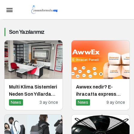
Son Yazılarımız
Multi Klima Sistemleri
Awwex nedir? E-
Neden Son Yıllarda
ihracatta express
Daha Fazla Tercih
kargo için tek panel
News
3 ay önce
News
9 ay önce
Ediliyor?